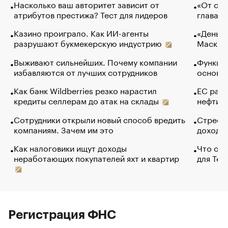
Насколько ваш авторитет зависит от
«От спо
атрибутов престижа? Тест для лидеров
глава к
Казино проиграло. Как ИИ-агенты
«Деньги
разрушают букмекерскую индустрию
Маск в 
Выживают сильнейших. Почему компании
Функции
избавляются от лучших сотрудников
основ э
Как банк Wildberries резко нарастил
ЕС раз
кредиты селлерам до атак на склады
нефти —
Сотрудники открыли новый способ вредить
Стресс 
компаниям. Зачем им это
доходов
Как налоговики ищут доходы
Что обв
неработающих покупателей яхт и квартир
для Tel
Регистрация ФНС