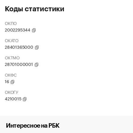
Коды статистики
ОКПО
2002295344
ОКАТО
28401365000
ОКТМО
28701000001
ОКФС
16
ОКОГУ
4210015
Интересное на РБК