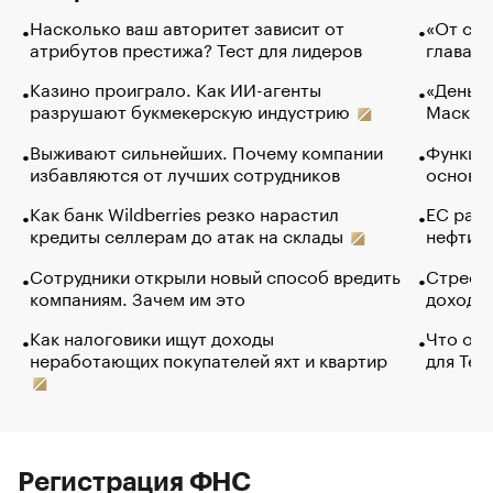
Насколько ваш авторитет зависит от
«От спо
атрибутов престижа? Тест для лидеров
глава к
Казино проиграло. Как ИИ-агенты
«Деньги
разрушают букмекерскую индустрию
Маск в 
Выживают сильнейших. Почему компании
Функции
избавляются от лучших сотрудников
основ э
Как банк Wildberries резко нарастил
ЕС раз
кредиты селлерам до атак на склады
нефти —
Сотрудники открыли новый способ вредить
Стресс 
компаниям. Зачем им это
доходов
Как налоговики ищут доходы
Что обв
неработающих покупателей яхт и квартир
для Tel
Регистрация ФНС