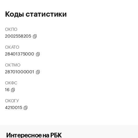
Коды статистики
ОКПО
2002558205
ОКАТО
28401375000
ОКТМО
28701000001
ОКФС
16
ОКОГУ
4210015
Интересное на РБК