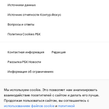
Источники данных
Источник отчетности Контур.Фокус
Вопросы и ответы
Политика Cookies РБК
Контактная информация
Редакция
Рассылка РБК Новости
Информация об ограничениях
Правовая информация
О соблюдении авторских прав
Мы используем cookie. Это позволяет нам анализировать
© АО «РОСБИЗНЕСКОНСАЛТИНГ»,
1995–2026.
Сообщения
и материалы информационного агентства «РБК»
взаимодействие посетителей с сайтом и делать его лучше.
(зарегистрировано Федеральной службой по надзору в сфере
Продолжая пользоваться сайтом, вы соглашаетесь с
связи, информационных технологий и массовых
использованием файлов cookie
и
политикой
коммуникаций (Роскомнадзор) 09.12.2015 за номером ИА