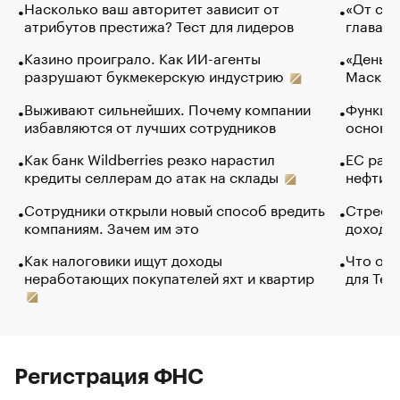
Насколько ваш авторитет зависит от
«От спо
атрибутов престижа? Тест для лидеров
глава к
Казино проиграло. Как ИИ-агенты
«Деньги
разрушают букмекерскую индустрию
Маск в 
Выживают сильнейших. Почему компании
Функции
избавляются от лучших сотрудников
основ э
Как банк Wildberries резко нарастил
ЕС раз
кредиты селлерам до атак на склады
нефти —
Сотрудники открыли новый способ вредить
Стресс 
компаниям. Зачем им это
доходов
Как налоговики ищут доходы
Что обв
неработающих покупателей яхт и квартир
для Tel
Регистрация ФНС