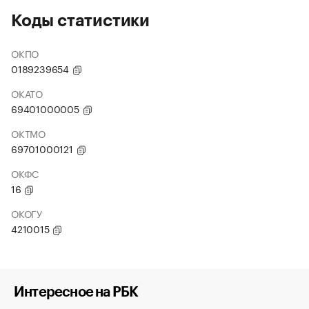
Коды статистики
ОКПО
0189239654
ОКАТО
69401000005
ОКТМО
69701000121
ОКФС
16
ОКОГУ
4210015
Интересное на РБК