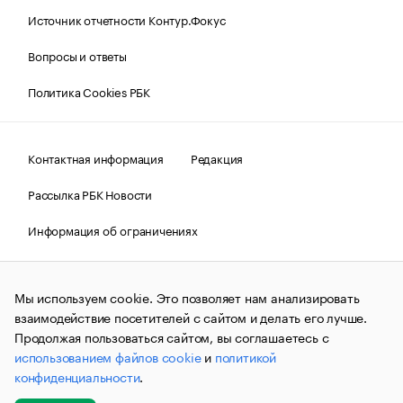
Источник отчетности Контур.Фокус
Вопросы и ответы
Политика Cookies РБК
Контактная информация
Редакция
Рассылка РБК Новости
Информация об ограничениях
Правовая информация
О соблюдении авторских прав
Мы используем cookie. Это позволяет нам анализировать
© АО «РОСБИЗНЕСКОНСАЛТИНГ»,
1995–2026.
Сообщения
и материалы информационного агентства «РБК»
взаимодействие посетителей с сайтом и делать его лучше.
(зарегистрировано Федеральной службой по надзору в сфере
Продолжая пользоваться сайтом, вы соглашаетесь с
связи, информационных технологий и массовых
использованием файлов cookie
и
политикой
коммуникаций (Роскомнадзор) 09.12.2015 за номером ИА
№ФС77-63848) сопровождаются пометкой «РБК». Отдельные
конфиденциальности
.
публикации могут содержать информацию,
не предназначенную для пользователей