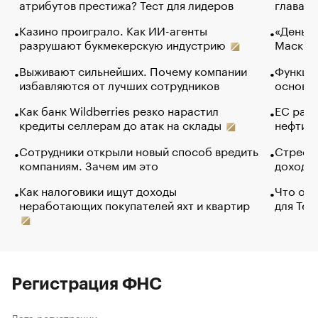
атрибутов престижа? Тест для лидеров
глава к
Казино проиграло. Как ИИ-агенты
«Деньги
разрушают букмекерскую индустрию
Маск в 
Выживают сильнейших. Почему компании
Функции
избавляются от лучших сотрудников
основ э
Как банк Wildberries резко нарастил
ЕС раз
кредиты селлерам до атак на склады
нефти —
Сотрудники открыли новый способ вредить
Стресс 
компаниям. Зачем им это
доходов
Как налоговики ищут доходы
Что обв
неработающих покупателей яхт и квартир
для Tel
Регистрация ФНС
Дата регистрации