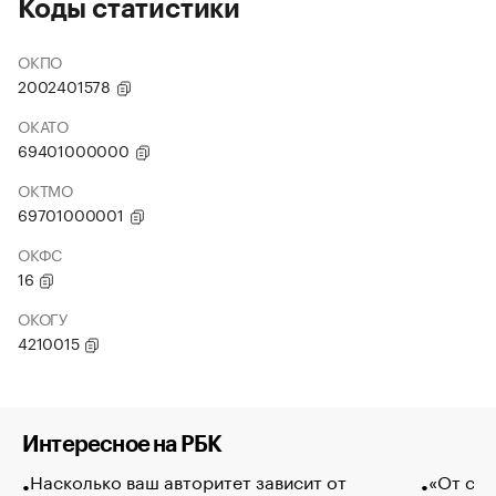
Коды статистики
ОКПО
2002401578
ОКАТО
69401000000
ОКТМО
69701000001
ОКФС
16
ОКОГУ
4210015
Интересное на РБК
Насколько ваш авторитет зависит от
«От спо