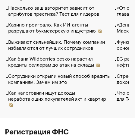
Насколько ваш авторитет зависит от
«От спо
атрибутов престижа? Тест для лидеров
глава к
Казино проиграло. Как ИИ-агенты
«Деньги
разрушают букмекерскую индустрию
Маск в 
Выживают сильнейших. Почему компании
Функции
избавляются от лучших сотрудников
основ э
Как банк Wildberries резко нарастил
ЕС раз
кредиты селлерам до атак на склады
нефти —
Сотрудники открыли новый способ вредить
Стресс 
компаниям. Зачем им это
доходов
Как налоговики ищут доходы
Что обв
неработающих покупателей яхт и квартир
для Tel
Регистрация ФНС