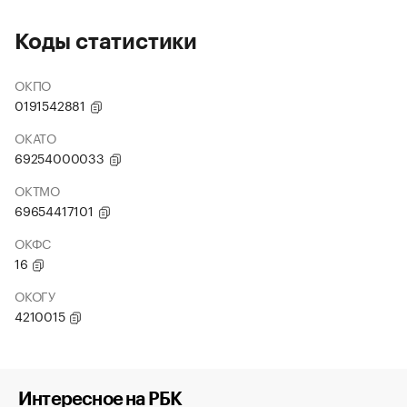
Коды статистики
ОКПО
0191542881
ОКАТО
69254000033
ОКТМО
69654417101
ОКФС
16
ОКОГУ
4210015
Интересное на РБК