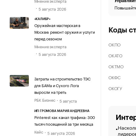
Мнение эксперта
Управляйт
Повышайте
5 августа 2026
«КАЛИБР»
Оружейная мастерская в
Коды с
Москве: ремонт оружия и услуги
перед сезоном
ОКПО
Мнение эксперта
5 августа 2026
ОКАТО
ОКТМО
ОКФС
Затраты на строительство ТЭС
для БАМа и Сухого Лога
ОКОГУ
выросли на треть
РБК Бизнес
5 августа
ИП ГРОМОВА МАРИЯ АНДРЕЕВНА
Интер
Pinterest как канал трафика: 300
тысяч посещений за три месяца
Насколь
Кейс
лидеро
5 августа 2026