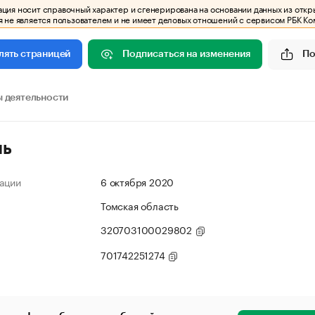
ия носит справочный характер и сгенерирована на основании данных из откр
 не является пользователем и не имеет деловых отношений с сервисом РБК Ко
Подписаться на изменения
По
лять страницей
 деятельности
ль
ации
6 октября 2020
Томская область
320703100029802
701742251274