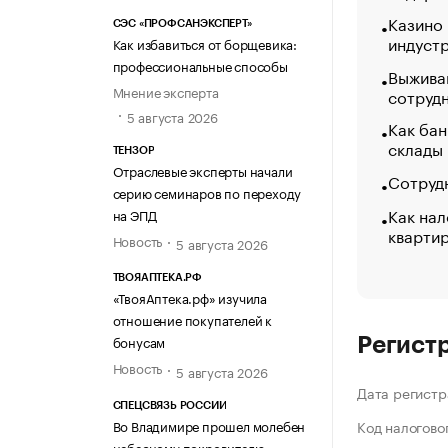
Казино
СЭС «ПРОФСАНЭКСПЕРТ»
индуст
Как избавиться от борщевика:
профессиональные способы
Выжива
Мнение эксперта
сотруд
5 августа 2026
Как бан
склады
ТЕНЗОР
Отраслевые эксперты начали
Сотрудн
серию семинаров по переходу
Как нал
на ЭПД
кварти
Новость
5 августа 2026
ТВОЯАПТЕКА.РФ
«ТвояАптека.рф» изучила
отношение покупателей к
бонусам
Регист
Новость
5 августа 2026
Дата регистр
СПЕЦСВЯЗЬ РОССИИ
Во Владимире прошел молебен
Код налогово
небесному покровителю