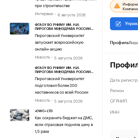
Информац
при строительстве
Компания
Интервью
6 августа 2026
Управ
ФГАОУ ВО РНИМУ ИМ. Н.И.
ПИРОГОВА МИНЗДРАВА РОССИИ
(ПИРОГОВСКИЙ УНИВЕРСИТЕТ)
Пироговский Университет
запускает всероссийскую
Профиль
Виды
онлайн-акцию
Новость
5 августа 2026
Профи
ФГАОУ ВО РНИМУ ИМ. Н.И.
ПИРОГОВА МИНЗДРАВА РОССИИ
(ПИРОГОВСКИЙ УНИВЕРСИТЕТ)
Пироговский Университет
Дата регистр
подготовил более 200
Регион
наставников со всей России
Новость
ОГРНИП
5 августа 2026
ИНН
«OWC» LTD
Как сохранить бюджет на ДМС,
если страховая подняла цену в
1,5 раза