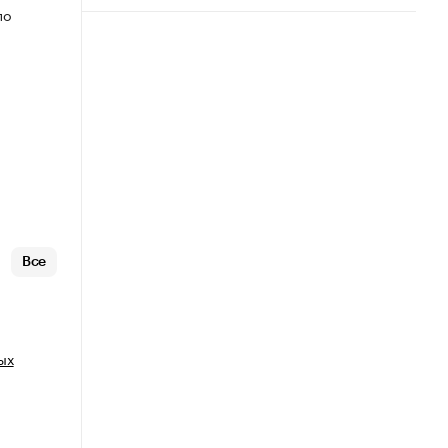
по
Все
ых