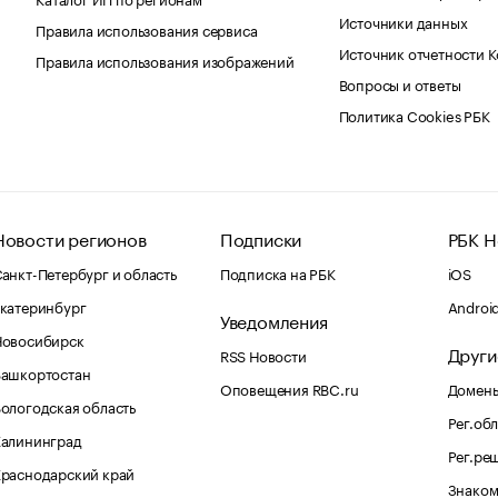
Источники данных
Правила использования сервиса
Источник отчетности 
Правила использования изображений
Вопросы и ответы
Политика Cookies РБК
Новости регионов
Подписки
РБК Н
анкт-Петербург и область
Подписка на РБК
iOS
катеринбург
Androi
Уведомления
Новосибирск
Други
RSS Новости
Башкортостан
Оповещения RBC.ru
Домены
ологодская область
Рег.об
Калининград
Рег.ре
раснодарский край
Знаком