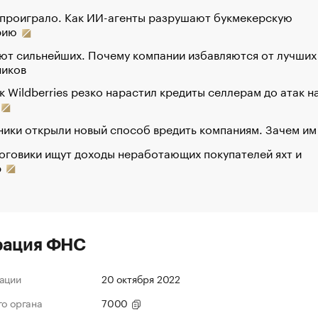
 проиграло. Как ИИ-агенты разрушают букмекерскую
рию
ют сильнейших. Почему компании избавляются от лучших
ников
к Wildberries резко нарастил кредиты селлерам до атак н
ики открыли новый способ вредить компаниям. Зачем им
оговики ищут доходы неработающих покупателей яхт и
р
рация ФНС
ации
20 октября 2022
го органа
7000