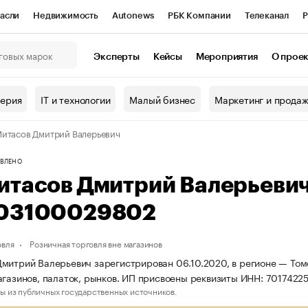
асли
Недвижимость
Autonews
РБК Компании
Телеканал
Р
К Курсы
РБК Life
Тренды
Визионеры
Национальные проекты
Эксперты
Кейсы
Мероприятия
О прое
онный клуб
Исследования
Кредитные рейтинги
Франшизы
Г
терия
IT и технологии
Малый бизнес
Маркетинг и прода
Проверка контрагентов
Политика
Экономика
Бизнес
итасов Дмитрий Валерьевич
ы
ВЛЕНО
итасов Дмитрий Валерьеви
03100029802
овля
Розничная торговля вне магазинов
митрий Валерьевич зарегистрирован 06.10.2020, в регионе — Томс
агазинов, палаток, рынков. ИП присвоены реквизиты ИНН: 701742
ы из публичных государственных источников.