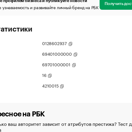
е профилем бизнеса и публикуйте новости
Получить дос
 узнаваемость и развивайте личный бренд на РБК
татистики
0128602937
69401000000
69701000001
16
4210015
есное на РБК
ко ваш авторитет зависит от атрибутов престижа? Тест д
в