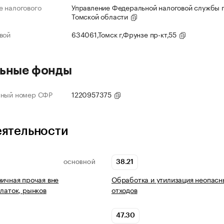
 налогового
Управление Федеральной налоговой службы 
Томской области
вой
634061,Томск г,Фрунзе пр-кт,55
ьные фонды
нный номер СФР
1220957375
еятельности
38.21
ОСНОВНОЙ
ничная прочая вне
Обработка и утилизация неопасн
алаток, рынков
отходов
47.30