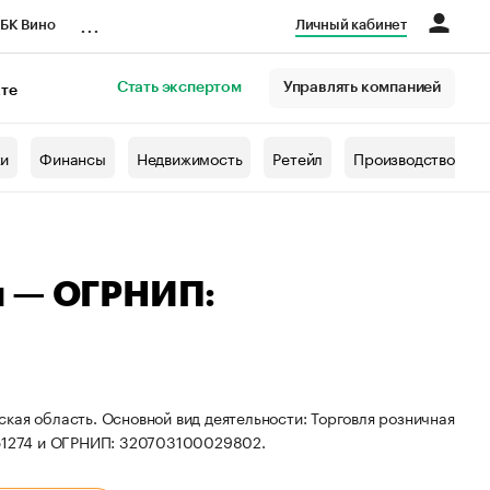
...
БК Вино
Личный кабинет
Стать экспертом
Управлять компанией
кте
азета
жи
Финансы
Недвижимость
Ретейл
Производство
ч — ОГРНИП:
кая область. Основной вид деятельности: Торговля розничная
251274 и ОГРНИП: 320703100029802.