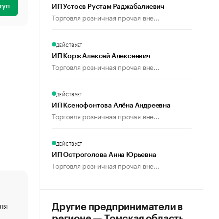
туп
ИП Устоев Рустам Раджабалиевич
Торговля розничная прочая вне...
ДЕЙСТВУЕТ
ИП Корж Алексей Алексеевич
Торговля розничная прочая вне...
ДЕЙСТВУЕТ
ИП Ксенофонтова Алёна Андреевна
Торговля розничная прочая вне...
ДЕЙСТВУЕТ
ИП Остроголова Анна Юрьевна
Торговля розничная прочая вне...
ля
«От спорта тело стареет иначе». Как живет глава ко
Другие предприниматели в
создавшей GTA