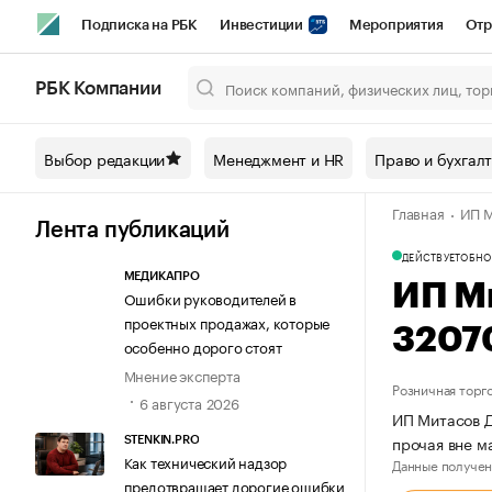
Подписка на РБК
Инвестиции
Мероприятия
Отр
Спорт
Школа управления РБК
РБК Образование
РБ
РБК Компании
Город
Стиль
Крипто
РБК Бизнес-среда
Дискусси
Выбор редакции
Менеджмент и HR
Право и бухгал
Спецпроекты СПб
Конференции СПб
Спецпроекты
Главная
ИП М
Технологии и медиа
Финансы
Рынок наличной валют
Лента публикаций
ДЕЙСТВУЕТ
ОБНО
МЕДИКАПРО
ИП М
Ошибки руководителей в
проектных продажах, которые
3207
особенно дорого стоят
Мнение эксперта
Розничная торг
6 августа 2026
ИП Митасов Д
прочая вне м
STENKIN.PRO
Как технический надзор
Данные получен
предотвращает дорогие ошибки