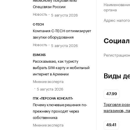
Наименование
Спецсвязи России
органа
Новость
5 августа 2026
Адрес налого
C-TECH
Компания C-TECH оптимизирует
закупки оборудования
Социал
Новость
5 августа 2026
Регистрацио
ESIM365
Рассказываю, как туристу
выбрать SIM-карту и мобильный
интернет в Армении
Виды д
Мнение эксперта
5 августа 2026
47.99
ГПК «ПЕРСОНА КОНСАЛТ»
Торговля роз
Почему ключевые решения по-
магазинов, п
прежнему проходят через
собственника
Мнение эксперта
49.41