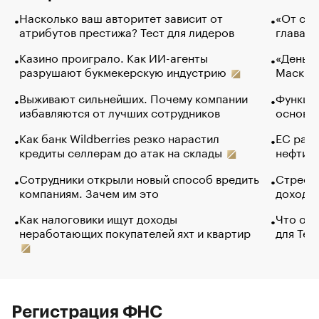
Насколько ваш авторитет зависит от
«От спо
атрибутов престижа? Тест для лидеров
глава к
Казино проиграло. Как ИИ-агенты
«Деньги
разрушают букмекерскую индустрию
Маск в 
Выживают сильнейших. Почему компании
Функции
избавляются от лучших сотрудников
основ э
Как банк Wildberries резко нарастил
ЕС раз
кредиты селлерам до атак на склады
нефти —
Сотрудники открыли новый способ вредить
Стресс 
компаниям. Зачем им это
доходов
Как налоговики ищут доходы
Что обв
неработающих покупателей яхт и квартир
для Tel
Регистрация ФНС