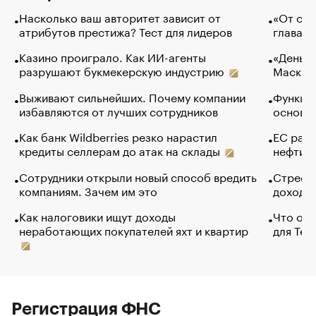
Насколько ваш авторитет зависит от
«От спо
атрибутов престижа? Тест для лидеров
глава к
Казино проиграло. Как ИИ-агенты
«Деньги
разрушают букмекерскую индустрию
Маск в 
Выживают сильнейших. Почему компании
Функции
избавляются от лучших сотрудников
основ э
Как банк Wildberries резко нарастил
ЕС раз
кредиты селлерам до атак на склады
нефти —
Сотрудники открыли новый способ вредить
Стресс 
компаниям. Зачем им это
доходов
Как налоговики ищут доходы
Что обв
неработающих покупателей яхт и квартир
для Tel
Регистрация ФНС