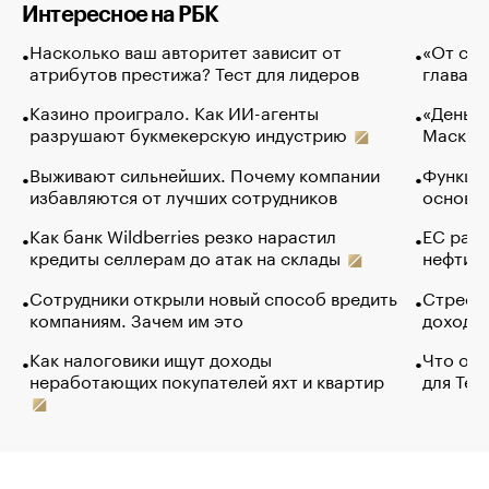
Интересное на РБК
Насколько ваш авторитет зависит от
«От спо
атрибутов престижа? Тест для лидеров
глава к
Казино проиграло. Как ИИ-агенты
«Деньги
разрушают букмекерскую индустрию
Маск в 
Выживают сильнейших. Почему компании
Функции
избавляются от лучших сотрудников
основ э
Как банк Wildberries резко нарастил
ЕС раз
кредиты селлерам до атак на склады
нефти —
Сотрудники открыли новый способ вредить
Стресс 
компаниям. Зачем им это
доходов
Как налоговики ищут доходы
Что обв
неработающих покупателей яхт и квартир
для Tel