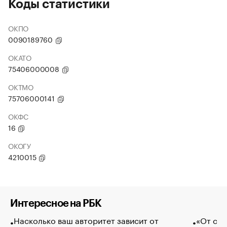
Коды статистики
ОКПО
0090189760
ОКАТО
75406000008
ОКТМО
75706000141
ОКФС
16
ОКОГУ
4210015
Интересное на РБК
Насколько ваш авторитет зависит от
«От спо