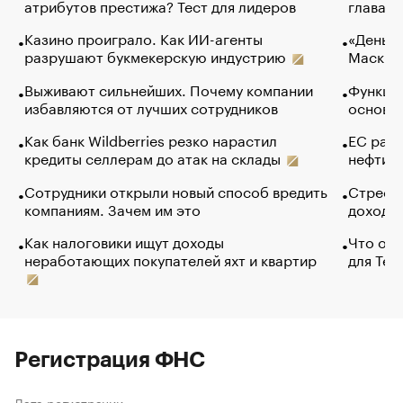
атрибутов престижа? Тест для лидеров
глава к
Казино проиграло. Как ИИ-агенты
«Деньги
разрушают букмекерскую индустрию
Маск в 
Выживают сильнейших. Почему компании
Функции
избавляются от лучших сотрудников
основ э
Как банк Wildberries резко нарастил
ЕС раз
кредиты селлерам до атак на склады
нефти —
Сотрудники открыли новый способ вредить
Стресс 
компаниям. Зачем им это
доходов
Как налоговики ищут доходы
Что обв
неработающих покупателей яхт и квартир
для Tel
Регистрация ФНС
Дата регистрации