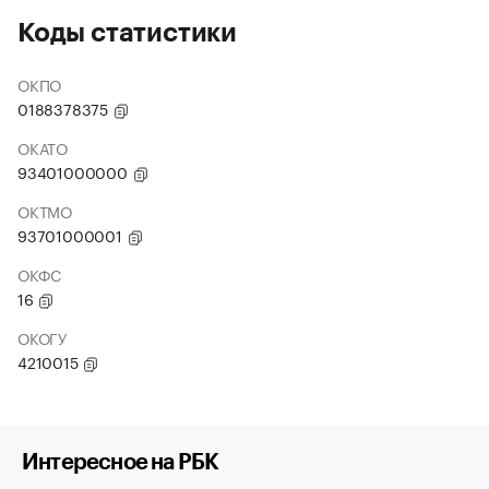
Коды статистики
ОКПО
0188378375
ОКАТО
93401000000
ОКТМО
93701000001
ОКФС
16
ОКОГУ
4210015
Интересное на РБК