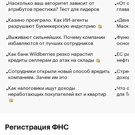
Насколько ваш авторитет зависит от
«От спо
атрибутов престижа? Тест для лидеров
глава к
Казино проиграло. Как ИИ-агенты
«Деньги
разрушают букмекерскую индустрию
Маск в 
Выживают сильнейших. Почему компании
Функции
избавляются от лучших сотрудников
основ э
Как банк Wildberries резко нарастил
ЕС раз
кредиты селлерам до атак на склады
нефти —
Сотрудники открыли новый способ вредить
Стресс 
компаниям. Зачем им это
доходов
Как налоговики ищут доходы
Что обв
неработающих покупателей яхт и квартир
для Tel
Регистрация ФНС