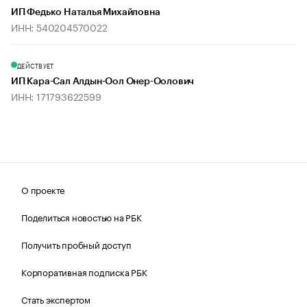
ИП Федько Наталья Михайловна
ИНН: 540204570022
ДЕЙСТВУЕТ
ИП Кара-Сал Алдын-Оол Онер-Оолович
ИНН: 171793622599
О проекте
Поделиться новостью на РБК
Получить пробный доступ
Корпоративная подписка РБК
Стать экспертом