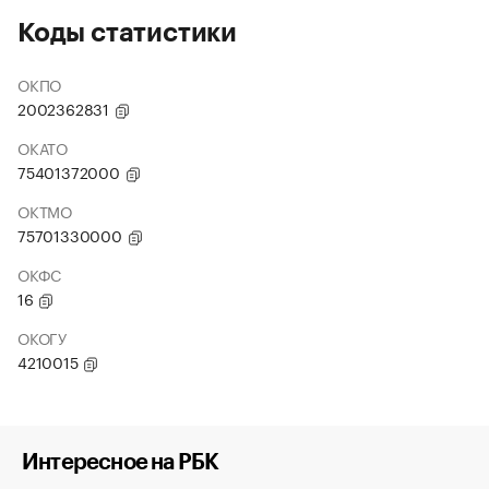
Коды статистики
ОКПО
2002362831
ОКАТО
75401372000
ОКТМО
75701330000
ОКФС
16
ОКОГУ
4210015
Интересное на РБК