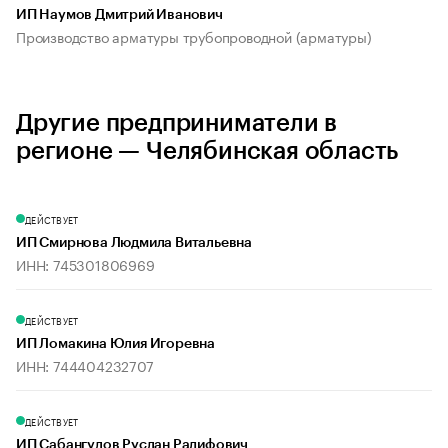
ИП Наумов Дмитрий Иванович
Производство арматуры трубопроводной (арматуры)
Другие предприниматели в
регионе — Челябинская область
ДЕЙСТВУЕТ
ИП Смирнова Людмила Витальевна
ИНН: 745301806969
ДЕЙСТВУЕТ
ИП Ломакина Юлия Игоревна
ИНН: 744404232707
ДЕЙСТВУЕТ
ИП Сабангулов Руслан Радифович