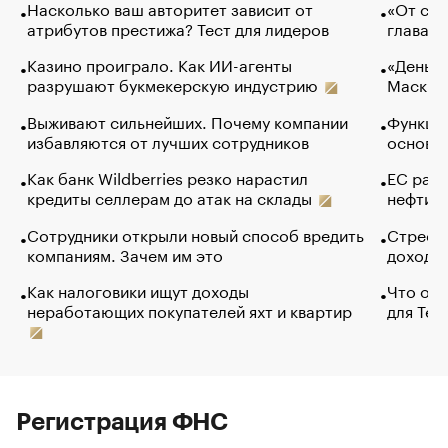
Насколько ваш авторитет зависит от
«От спо
атрибутов престижа? Тест для лидеров
глава к
Казино проиграло. Как ИИ-агенты
«Деньги
разрушают букмекерскую индустрию
Маск в 
Выживают сильнейших. Почему компании
Функции
избавляются от лучших сотрудников
основ э
Как банк Wildberries резко нарастил
ЕС раз
кредиты селлерам до атак на склады
нефти —
Сотрудники открыли новый способ вредить
Стресс 
компаниям. Зачем им это
доходов
Как налоговики ищут доходы
Что обв
неработающих покупателей яхт и квартир
для Tel
Регистрация ФНС