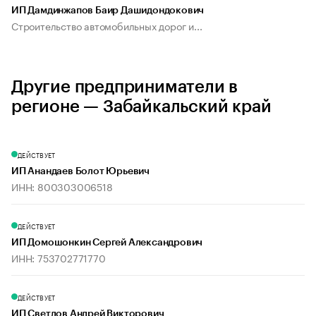
ИП Дамдинжапов Баир Дашидондокович
Строительство автомобильных дорог и...
Другие предприниматели в
регионе — Забайкальский край
ДЕЙСТВУЕТ
ИП Анандаев Болот Юрьевич
ИНН: 800303006518
ДЕЙСТВУЕТ
ИП Домошонкин Сергей Александрович
ИНН: 753702771770
ДЕЙСТВУЕТ
ИП Светлов Андрей Викторович