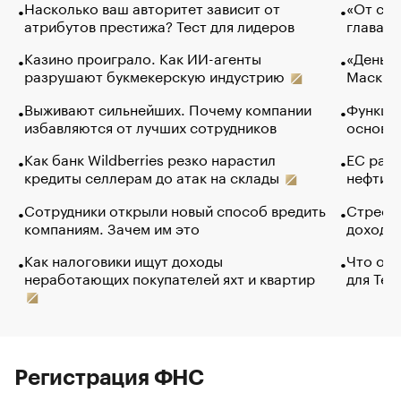
Насколько ваш авторитет зависит от
«От спо
атрибутов престижа? Тест для лидеров
глава к
Казино проиграло. Как ИИ-агенты
«Деньги
разрушают букмекерскую индустрию
Маск в 
Выживают сильнейших. Почему компании
Функции
избавляются от лучших сотрудников
основ э
Как банк Wildberries резко нарастил
ЕС раз
кредиты селлерам до атак на склады
нефти —
Сотрудники открыли новый способ вредить
Стресс 
компаниям. Зачем им это
доходов
Как налоговики ищут доходы
Что обв
неработающих покупателей яхт и квартир
для Tel
Регистрация ФНС