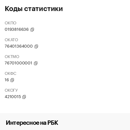
Коды статистики
ОКПО
0193816636
ОКАТО
76401364000
ОКТМО
76701000001
ОКФС
16
ОКОГУ
4210015
Интересное на РБК