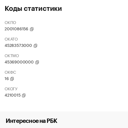
Коды статистики
ОКПО
2001086156
ОКАТО
45283573000
ОКТМО
45369000000
ОКФС
16
ОКОГУ
4210015
Интересное на РБК