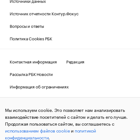
Источники данных
Источник отчетности Контур.Фокус
Вопросы и ответы
Политика Cookies РБК
Контактная информация
Редакция
Рассылка РБК Новости
Информация об ограничениях
Правовая информация
О соблюдении авторских прав
Мы используем cookie. Это позволяет нам анализировать
© АО «РОСБИЗНЕСКОНСАЛТИНГ»,
1995–2026.
Сообщения
и материалы информационного агентства «РБК»
взаимодействие посетителей с сайтом и делать его лучше.
(зарегистрировано Федеральной службой по надзору в сфере
Продолжая пользоваться сайтом, вы соглашаетесь с
связи, информационных технологий и массовых
использованием файлов cookie
и
политикой
коммуникаций (Роскомнадзор) 09.12.2015 за номером ИА
№ФС77-63848) сопровождаются пометкой «РБК». Отдельные
конфиденциальности
.