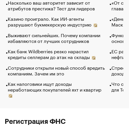
Насколько ваш авторитет зависит от
«От спо
атрибутов престижа? Тест для лидеров
глава к
Казино проиграло. Как ИИ-агенты
«Деньги
разрушают букмекерскую индустрию
Маск в 
Выживают сильнейших. Почему компании
Функции
избавляются от лучших сотрудников
основ э
Как банк Wildberries резко нарастил
ЕС раз
кредиты селлерам до атак на склады
нефти —
Сотрудники открыли новый способ вредить
Стресс 
компаниям. Зачем им это
доходов
Как налоговики ищут доходы
Что обв
неработающих покупателей яхт и квартир
для Tel
Регистрация ФНС