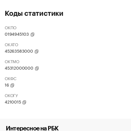
Коды статистики
ОКПО
0194945103
ОКАТО
45263583000
ОКТМО
45312000000
ОКФС
16
ОКОГУ
4210015
Интересное на РБК