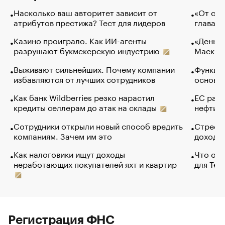
Насколько ваш авторитет зависит от
«От спо
атрибутов престижа? Тест для лидеров
глава к
Казино проиграло. Как ИИ-агенты
«Деньги
разрушают букмекерскую индустрию
Маск в 
Выживают сильнейших. Почему компании
Функции
избавляются от лучших сотрудников
основ э
Как банк Wildberries резко нарастил
ЕС раз
кредиты селлерам до атак на склады
нефти —
Сотрудники открыли новый способ вредить
Стресс 
компаниям. Зачем им это
доходов
Как налоговики ищут доходы
Что обв
неработающих покупателей яхт и квартир
для Tel
Регистрация ФНС