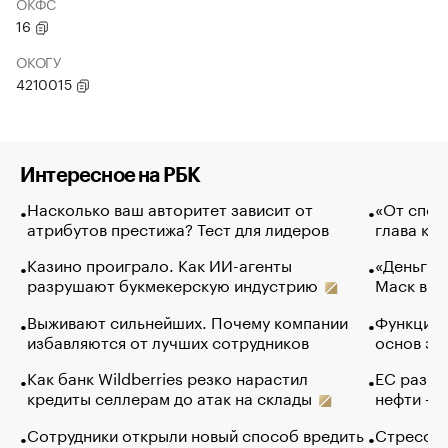
ОКФС
16
ОКОГУ
4210015
Интересное на РБК
Насколько ваш авторитет зависит от
«От спор
атрибутов престижа? Тест для лидеров
глава ко
Казино проиграло. Как ИИ-агенты
«Деньги б
разрушают букмекерскую индустрию
Маск в и
Выживают сильнейших. Почему компании
Функции 
избавляются от лучших сотрудников
основ эф
Как банк Wildberries резко нарастил
ЕС разре
кредиты селлерам до атак на склады
нефти — 
Сотрудники открыли новый способ вредить
Стресс о