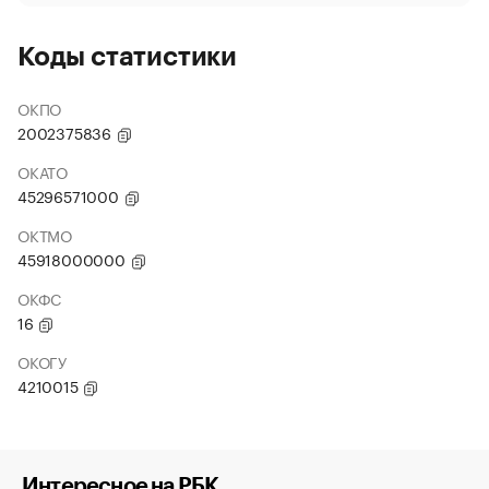
Коды статистики
ОКПО
2002375836
ОКАТО
45296571000
ОКТМО
45918000000
ОКФС
16
ОКОГУ
4210015
Интересное на РБК