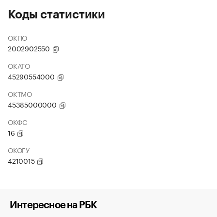
Коды статистики
ОКПО
2002902550
ОКАТО
45290554000
ОКТМО
45385000000
ОКФС
16
ОКОГУ
4210015
Интересное на РБК