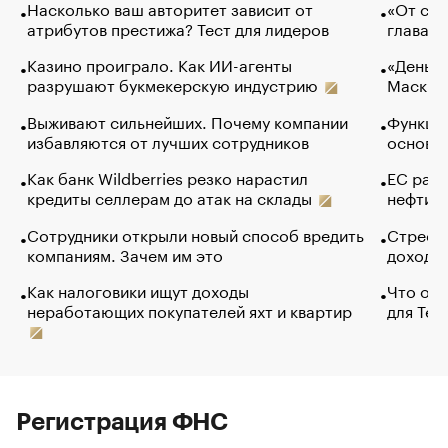
Насколько ваш авторитет зависит от
«От спо
атрибутов престижа? Тест для лидеров
глава к
Казино проиграло. Как ИИ-агенты
«Деньги
разрушают букмекерскую индустрию
Маск в 
Выживают сильнейших. Почему компании
Функции
избавляются от лучших сотрудников
основ э
Как банк Wildberries резко нарастил
ЕС раз
кредиты селлерам до атак на склады
нефти —
Сотрудники открыли новый способ вредить
Стресс 
компаниям. Зачем им это
доходов
Как налоговики ищут доходы
Что обв
неработающих покупателей яхт и квартир
для Tel
Регистрация ФНС