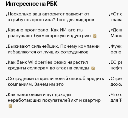
Интересное на РБК
Насколько ваш авторитет зависит от
«От спо
атрибутов престижа? Тест для лидеров
глава к
Казино проиграло. Как ИИ-агенты
«Деньги
разрушают букмекерскую индустрию
Маск в 
Выживают сильнейших. Почему компании
Функции
избавляются от лучших сотрудников
основ э
Как банк Wildberries резко нарастил
ЕС раз
кредиты селлерам до атак на склады
нефти —
Сотрудники открыли новый способ вредить
Стресс 
компаниям. Зачем им это
доходов
Как налоговики ищут доходы
Что обв
неработающих покупателей яхт и квартир
для Tel