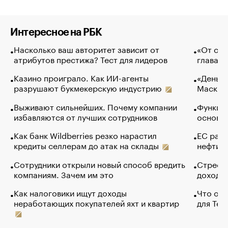
Интересное на РБК
Насколько ваш авторитет зависит от
«От спо
атрибутов престижа? Тест для лидеров
глава к
Казино проиграло. Как ИИ-агенты
«Деньги
разрушают букмекерскую индустрию
Маск в 
Выживают сильнейших. Почему компании
Функции
избавляются от лучших сотрудников
основ э
Как банк Wildberries резко нарастил
ЕС раз
кредиты селлерам до атак на склады
нефти —
Сотрудники открыли новый способ вредить
Стресс 
компаниям. Зачем им это
доходов
Как налоговики ищут доходы
Что обв
неработающих покупателей яхт и квартир
для Tel