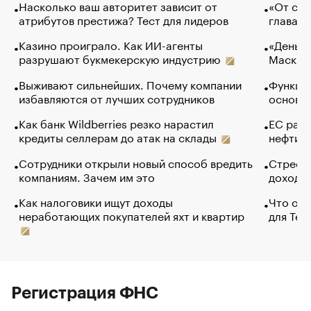
Насколько ваш авторитет зависит от
«От спо
атрибутов престижа? Тест для лидеров
глава к
Казино проиграло. Как ИИ-агенты
«Деньги
разрушают букмекерскую индустрию
Маск в 
Выживают сильнейших. Почему компании
Функции
избавляются от лучших сотрудников
основ э
Как банк Wildberries резко нарастил
ЕС раз
кредиты селлерам до атак на склады
нефти —
Сотрудники открыли новый способ вредить
Стресс 
компаниям. Зачем им это
доходов
Как налоговики ищут доходы
Что обв
неработающих покупателей яхт и квартир
для Tel
Регистрация ФНС