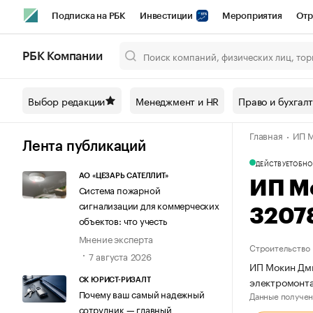
Подписка на РБК
Инвестиции
Мероприятия
Отр
Спорт
Школа управления РБК
РБК Образование
РБ
РБК Компании
Город
Стиль
Крипто
РБК Бизнес-среда
Дискусси
Выбор редакции
Менеджмент и HR
Право и бухгал
Спецпроекты СПб
Конференции СПб
Спецпроекты
Главная
ИП М
Технологии и медиа
Финансы
Рынок наличной валют
Лента публикаций
ДЕЙСТВУЕТ
ОБНО
АО «ЦЕЗАРЬ САТЕЛЛИТ»
ИП М
Система пожарной
сигнализации для коммерческих
3207
объектов: что учесть
Мнение эксперта
Строительство
7 августа 2026
ИП Мокин Дми
электромонт
СК ЮРИСТ-РИЗАЛТ
Почему ваш самый надежный
Данные получен
сотрудник — главный