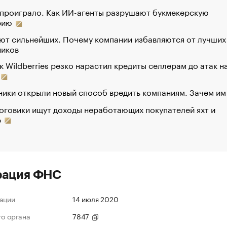
 проиграло. Как ИИ-агенты разрушают букмекерскую
рию
ют сильнейших. Почему компании избавляются от лучших
ников
к Wildberries резко нарастил кредиты селлерам до атак н
ики открыли новый способ вредить компаниям. Зачем им
оговики ищут доходы неработающих покупателей яхт и
р
рация ФНС
ации
14 июля 2020
го органа
7847