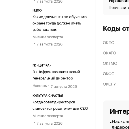
7 августа 2026
Управляйт
Повышайте
НЦПО
Какие документы по обучению
охране труда должен иметь
Коды с
работодатель
Мнение эксперта
ОКПО
7 августа 2026
ОКАТО
ОКТМО
ГК «ЦИФРА»
В «Цифре» назначен новый
ОКФС
генеральный директор
ОКОГУ
Новость
7 августа 2026
КУЛЬТУРА СЧАСТЬЯ
Когда совет директоров
становится родителем для CEO
Интер
Мнение эксперта
Насколь
7 августа 2026
лидеро