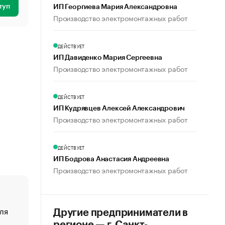
туп
ИП Георгиева Мария Александровна
Производство электромонтажных работ
ДЕЙСТВУЕТ
ИП Давиденко Мария Сергеевна
Производство электромонтажных работ
ДЕЙСТВУЕТ
ИП Кудрявцев Алексей Александрович
Производство электромонтажных работ
ДЕЙСТВУЕТ
ИП Бодрова Анастасия Андреевна
Производство электромонтажных работ
ля
«От спорта тело стареет иначе». Как живет глава ко
Другие предприниматели в
создавшей GTA