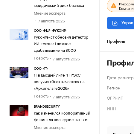
Информац
юридический риск бизнеса
Компания
Мнение эксперта
7 августа 2026
Управ
ООО «НЦР «РУКОНТ»
Руконтекст обновил детектор
Профиль
ИИ-текста: 1 ложное
срабатывание на 8000
Новость
7 августа 2026
Профи
ООО «1Т»
1Т в Высшей лиге: 1Т РЭКС
Дата регистр
получил «Знак качества» на
Регион
«Архипелаге 2026»
Новость
7 августа 2026
ОГРНИП
ИНН
BRANDSECURITY
Как изменился корпоративный
фишинг за последние пять лет
Мнение эксперта