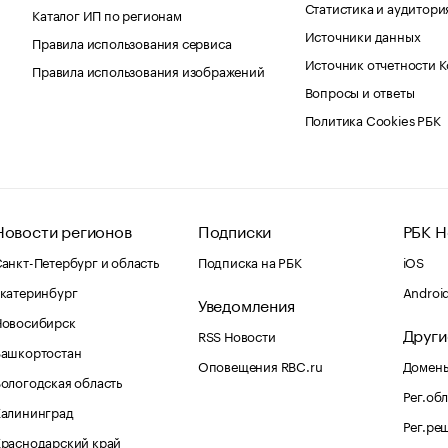
Статистика и аудитори
Каталог ИП по регионам
Источники данных
Правила использования сервиса
Источник отчетности 
Правила использования изображений
Вопросы и ответы
Политика Cookies РБК
Новости регионов
Подписки
РБК Н
анкт-Петербург и область
Подписка на РБК
iOS
катеринбург
Androi
Уведомления
Новосибирск
Други
RSS Новости
Башкортостан
Оповещения RBC.ru
Домены
ологодская область
Рег.об
Калининград
Рег.ре
раснодарский край