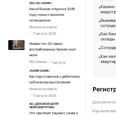
ПАО КБ «УБРИР»
Казино
Какой бизнес открыть в 2026
индуст
году: ниши с высоким
Выжива
потенциалом
сотруд
Мнение эксперта
Как бан
7 августа 2026
склады
Назван топ-30 самых
Сотрудн
востребованных бизнес-книг
июля
Как нал
кварти
РБК Бизнес
7 августа
«ЛАЙМ-ЗАЙМ»
Как подготовиться к дебютному
публичному выступлению
Мнение эксперта
Регист
7 августа 2026
Дата регистр
АО «ДЕЛОВОЙ ЦЕНТР
НЕЙРОХИРУРГИИ»
Код налогово
Что чувствует пациент, узнав о