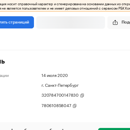
ия носит справочный характер и сгенерирована на основании данных из откр
 не является пользователем и не имеет деловых отношений с сервисом РБК Ко
Под
лять страницей
ль
ации
14 июля 2020
г. Санкт-Петербург
320784700147830
780610858047