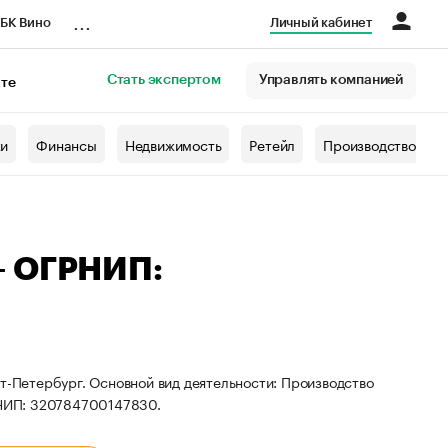
...
БК Вино
Личный кабинет
Стать экспертом
Управлять компанией
кте
азета
жи
Финансы
Недвижимость
Ретейл
Производство
— ОГРНИП:
т-Петербург. Основной вид деятельности: Производство
НИП: 320784700147830.