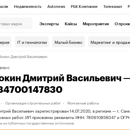
асли
Недвижимость
Autonews
РБК Компании
Телеканал
Р
К Курсы
РБК Life
Тренды
Визионеры
Национальные проекты
Эксперты
Кейсы
Мероприятия
О прое
онный клуб
Исследования
Кредитные рейтинги
Франшизы
Г
терия
IT и технологии
Малый бизнес
Маркетинг и прода
Проверка контрагентов
Политика
Экономика
Бизнес
окин Дмитрий Васильевич
ы
ВЛЕНО
окин Дмитрий Васильевич 
84700147830
Организация строительных работ
Монтажные работы
трий Васильевич зарегистрирован 14.07.2020, в регионе — г. Санк
ажных работ. ИП присвоены реквизиты ИНН: 780610858047 и ОГР
ы из публичных государственных источников.