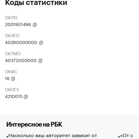
Коды статистики
ОКПО
2001901496
ОКАТО
40290000000
ОКТМО
40372000000
ОКФС
16
ОКОГУ
4210015
Интересное на РБК
Насколько ваш авторитет зависит от
«От спо