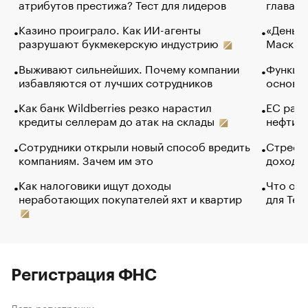
атрибутов престижа? Тест для лидеров
глава к
Казино проиграло. Как ИИ-агенты
«Деньги
разрушают букмекерскую индустрию
Маск в 
Выживают сильнейших. Почему компании
Функции
избавляются от лучших сотрудников
основ э
Как банк Wildberries резко нарастил
ЕС раз
кредиты селлерам до атак на склады
нефти —
Сотрудники открыли новый способ вредить
Стресс 
компаниям. Зачем им это
доходов
Как налоговики ищут доходы
Что обв
неработающих покупателей яхт и квартир
для Tel
Регистрация ФНС
Дата регистрации