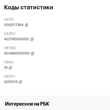
Коды статистики
ОКПО
2002117284
ОКАТО
40278000000
ОКТМО
40348000000
ОКФС
16
ОКОГУ
4210015
Интересное на РБК