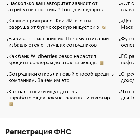
Насколько ваш авторитет зависит от
«От спо
атрибутов престижа? Тест для лидеров
глава к
Казино проиграло. Как ИИ-агенты
«Деньги
разрушают букмекерскую индустрию
Маск в 
Выживают сильнейших. Почему компании
Функции
избавляются от лучших сотрудников
основ э
Как банк Wildberries резко нарастил
ЕС раз
кредиты селлерам до атак на склады
нефти —
Сотрудники открыли новый способ вредить
Стресс 
компаниям. Зачем им это
доходов
Как налоговики ищут доходы
Что обв
неработающих покупателей яхт и квартир
для Tel
Регистрация ФНС