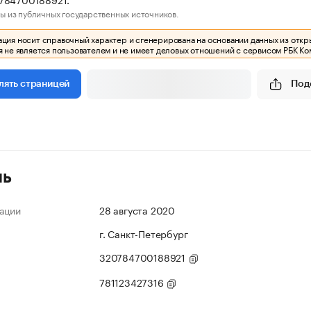
ы из публичных государственных источников.
ия носит справочный характер и сгенерирована на основании данных из откр
 не является пользователем и не имеет деловых отношений с сервисом РБК Ко
Под
лять страницей
ль
ации
28 августа 2020
г. Санкт-Петербург
320784700188921
781123427316