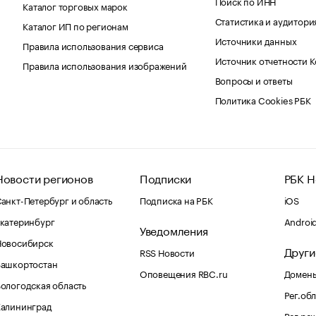
Поиск по ИНН
Каталог торговых марок
Статистика и аудитори
Каталог ИП по регионам
Источники данных
Правила использования сервиса
Источник отчетности 
Правила использования изображений
Вопросы и ответы
Политика Cookies РБК
Новости регионов
Подписки
РБК Н
анкт-Петербург и область
Подписка на РБК
iOS
катеринбург
Androi
Уведомления
Новосибирск
Други
RSS Новости
Башкортостан
Оповещения RBC.ru
Домены
ологодская область
Рег.об
Калининград
Рег.ре