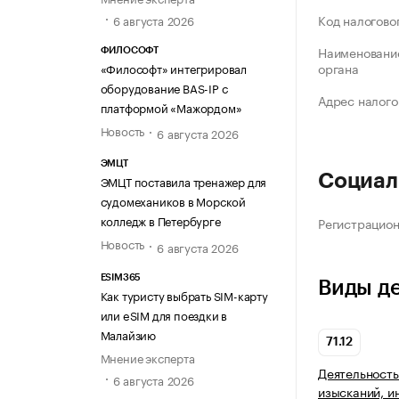
Код налогово
6 августа 2026
Наименование
ФИЛОСОФТ
органа
«Философт» интегрировал
оборудование BAS-IP с
Адрес налого
платформой «Мажордом»
Новость
6 августа 2026
ЭМЦТ
Социал
ЭМЦТ поставила тренажер для
судомехаников в Морской
колледж в Петербурге
Регистрацио
Новость
6 августа 2026
ESIM365
Виды д
Как туристу выбрать SIM-карту
или eSIM для поездки в
Малайзию
71.12
Мнение эксперта
Деятельность
6 августа 2026
изысканий, и