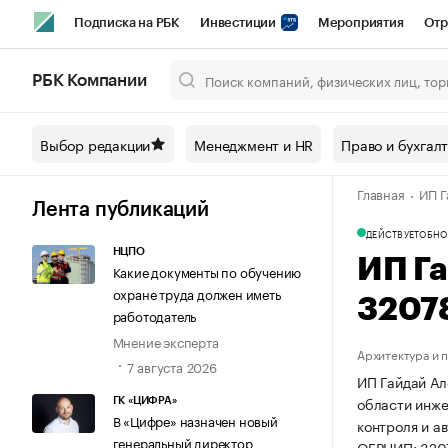
Подписка на РБК
Инвестиции
Мероприятия
Отр
Спорт
Школа управления РБК
РБК Образование
РБ
РБК Компании
Город
Стиль
Крипто
РБК Бизнес-среда
Дискусси
Выбор редакции
Менеджмент и HR
Право и бухгал
Спецпроекты СПб
Конференции СПб
Спецпроекты
Главная
ИП Г
Технологии и медиа
Финансы
Рынок наличной валют
Лента публикаций
ДЕЙСТВУЕТ
ОБНО
НЦПО
ИП Г
Какие документы по обучению
охране труда должен иметь
3207
работодатель
Мнение эксперта
Архитектура и 
7 августа 2026
ИП Гайдай Ал
области инже
ГК «ЦИФРА»
В «Цифре» назначен новый
контроля и а
генеральный директор
ОГРНИП: 320