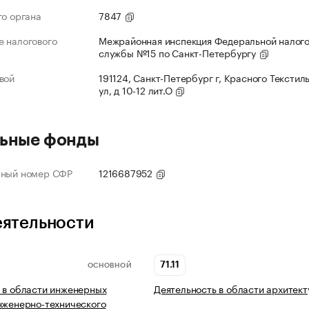
го органа
7847
 налогового
Межрайонная инспекция Федеральной налог
службы №15 по Санкт-Петербургу
вой
191124, Санкт-Петербург г, Красного Текстил
ул, д 10-12 лит.О
ьные фонды
нный номер СФР
1216687952
еятельности
71.11
ОСНОВНОЙ
 в области инженерных
Деятельность в области архитек
нженерно-технического