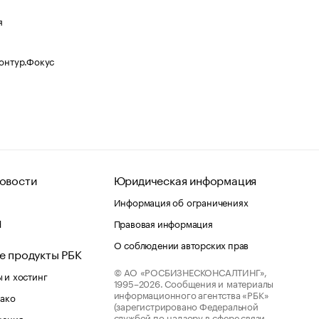
я
Контур.Фокус
овости
Юридическая информация
Информация об ограничениях
d
Правовая информация
О соблюдении авторских прав
е продукты РБК
© АО «РОСБИЗНЕСКОНСАЛТИНГ»,
 и хостинг
1995–2026.
Сообщения и материалы
информационного агентства «РБК»
лако
(зарегистрировано Федеральной
службой по надзору в сфере связи,
шения