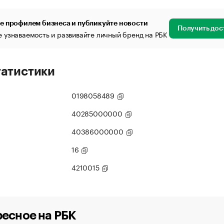
е профилем бизнеса и публикуйте новости
Получить дос
 узнаваемость и развивайте личный бренд на РБК
татистики
0198058489
40285000000
40386000000
16
4210015
есное на РБК