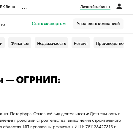
...
БК Вино
Личный кабинет
Стать экспертом
Управлять компанией
кте
азета
жи
Финансы
Недвижимость
Ретейл
Производство
ч — ОГРНИП:
анкт-Петербург. Основной вид деятельности: Деятельность в
вления проектами строительства, выполнения строительного
их областях. ИП присвоены реквизиты ИНН: 781123427316 и