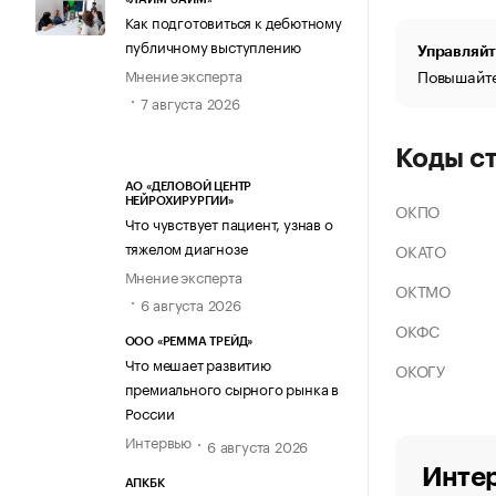
Как подготовиться к дебютному
публичному выступлению
Управляйт
Мнение эксперта
Повышайте
7 августа 2026
Коды с
АО «ДЕЛОВОЙ ЦЕНТР
НЕЙРОХИРУРГИИ»
ОКПО
Что чувствует пациент, узнав о
тяжелом диагнозе
ОКАТО
Мнение эксперта
ОКТМО
6 августа 2026
ОКФС
ООО «РЕММА ТРЕЙД»
Что мешает развитию
ОКОГУ
премиального сырного рынка в
России
Интервью
6 августа 2026
Интер
АПКБК