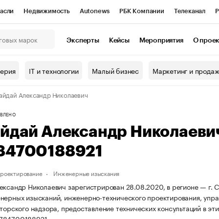
асли
Недвижимость
Autonews
РБК Компании
Телеканал
Р
К Курсы
РБК Life
Тренды
Визионеры
Национальные проекты
Эксперты
Кейсы
Мероприятия
О прое
онный клуб
Исследования
Кредитные рейтинги
Франшизы
Г
терия
IT и технологии
Малый бизнес
Маркетинг и прода
Проверка контрагентов
Политика
Экономика
Бизнес
айдай Александр Николаевич
ы
ВЛЕНО
айдай Александр Николаеви
84700188921
проектирование
Инженерные изыскания
ександр Николаевич зарегистрирован 28.08.2020, в регионе — г. С
нерных изысканий, инженерно-технического проектирования, упра
вторского надзора, предоставление технических консультаций в эт
784700188921.