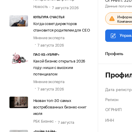
Данные получен
Новость
7 августа 2026
Информац
КУЛЬТУРА СЧАСТЬЯ
Компания
Когда совет директоров
становится родителем для CEO
Управ
Мнение эксперта
7 августа 2026
Профиль
ПАО КБ «УБРИР»
Какой бизнес открыть в 2026
году: ниши с высоким
потенциалом
Профи
Мнение эксперта
7 августа 2026
Дата регистр
Регион
Назван топ-30 самых
востребованных бизнес-книг
ОГРНИП
июля
ИНН
РБК Бизнес
7 августа
«ЛАЙМ-ЗАЙМ»