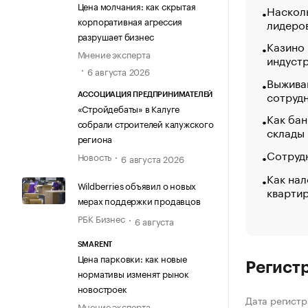
Цена молчания: как скрытая
Насколь
корпоративная агрессия
лидеро
разрушает бизнес
Казино
Мнение эксперта
индуст
6 августа 2026
Выжива
сотруд
АССОЦИАЦИЯ ПРЕДПРИНИМАТЕЛЕЙ
«Стройдебаты» в Калуге
Как бан
собрали строителей калужского
склады
региона
Сотрудн
Новость
6 августа 2026
Как нал
Wildberries объявил о новых
кварти
мерах поддержки продавцов
РБК Бизнес
6 августа
SMARENT
Цена парковки: как новые
Регист
нормативы изменят рынок
новостроек
Дата регистр
Мнение эксперта