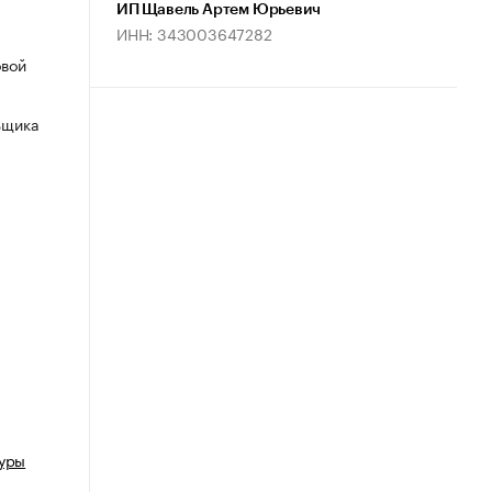
ИП Щавель Артем Юрьевич
ИНН: 343003647282
овой
ьщика
туры