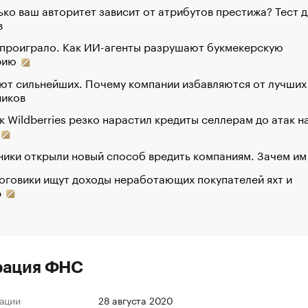
ко ваш авторитет зависит от атрибутов престижа? Тест д
в
 проиграло. Как ИИ-агенты разрушают букмекерскую
рию
ют сильнейших. Почему компании избавляются от лучших
ников
к Wildberries резко нарастил кредиты селлерам до атак н
ики открыли новый способ вредить компаниям. Зачем им
оговики ищут доходы неработающих покупателей яхт и
р
рация ФНС
ации
28 августа 2020