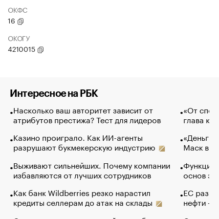
ОКФС
16
ОКОГУ
4210015
Интересное на РБК
Насколько ваш авторитет зависит от
«От спор
атрибутов престижа? Тест для лидеров
глава ко
Казино проиграло. Как ИИ-агенты
«Деньги б
разрушают букмекерскую индустрию
Маск в и
Выживают сильнейших. Почему компании
Функции 
избавляются от лучших сотрудников
основ эф
Как банк Wildberries резко нарастил
ЕС разре
кредиты селлерам до атак на склады
нефти — 