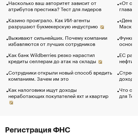
Насколько ваш авторитет зависит от
«От спо
атрибутов престижа? Тест для лидеров
глава к
Казино проиграло. Как ИИ-агенты
«Деньги
разрушают букмекерскую индустрию
Маск в 
Выживают сильнейших. Почему компании
Функции
избавляются от лучших сотрудников
основ э
Как банк Wildberries резко нарастил
ЕС раз
кредиты селлерам до атак на склады
нефти —
Сотрудники открыли новый способ вредить
Стресс 
компаниям. Зачем им это
доходов
Как налоговики ищут доходы
Что обв
неработающих покупателей яхт и квартир
для Tel
Регистрация ФНС