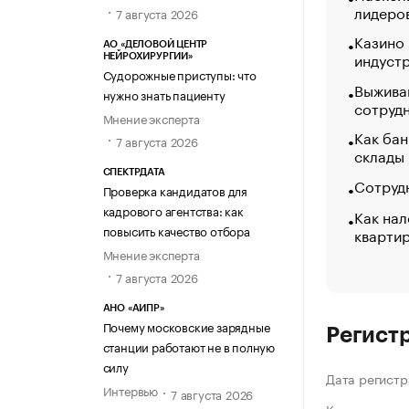
лидеро
7 августа 2026
Казино
АО «ДЕЛОВОЙ ЦЕНТР
индуст
НЕЙРОХИРУРГИИ»
Судорожные приступы: что
Выжива
нужно знать пациенту
сотруд
Мнение эксперта
Как бан
7 августа 2026
склады
СПЕКТРДАТА
Сотрудн
Проверка кандидатов для
кадрового агентства: как
Как нал
повысить качество отбора
кварти
Мнение эксперта
7 августа 2026
АНО «АИПР»
Почему московские зарядные
Регист
станции работают не в полную
силу
Дата регистр
Интервью
7 августа 2026