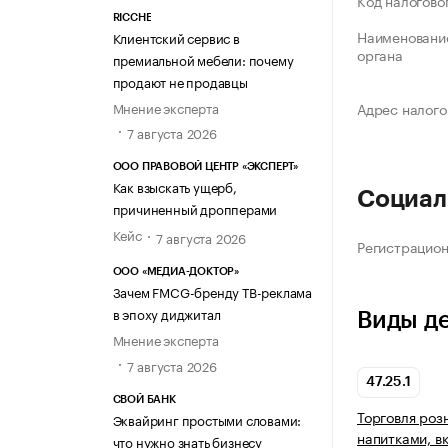
Код налогово
RICCHE
Наименование
Клиентский сервис в
органа
премиальной мебели: почему
продают не продавцы
Мнение эксперта
Адрес налого
7 августа 2026
ООО ПРАВОВОЙ ЦЕНТР «ЭКСПЕРТ»
Как взыскать ущерб,
Социал
причиненный дропперами
Кейс
7 августа 2026
Регистрацио
ООО «МЕДИА-ДОКТОР»
Зачем FMCG-бренду ТВ-реклама
в эпоху диджитал
Виды д
Мнение эксперта
7 августа 2026
47.25.1
СВОЙ БАНК
Торговля роз
Эквайринг простыми словами:
напитками, вк
что нужно знать бизнесу