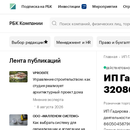
Подписка на РБК
Инвестиции
Мероприятия
Отр
Спорт
Школа управления РБК
РБК Образование
РБ
РБК Компании
Город
Стиль
Крипто
РБК Бизнес-среда
Дискусси
Выбор редакции
Менеджмент и HR
Право и бухгал
Спецпроекты СПб
Конференции СПб
Спецпроекты
Главная
ИП Г
Технологии и медиа
Финансы
Рынок наличной валют
Лента публикаций
ДЕЙСТВУЕТ
ОБНО
VPROEKTE
ИП Г
Управление строительством: как
студия реализует
3208
архитектурный проект дома
Мнение эксперта
Розничная торг
8 августа 2026
ИП Гадирова 
деятельности
ООО «МАЛЛЕНОМ СИСТЕМС»
Как выбрать систему для
86050458790
сериализации и агрегации на
Данные получен