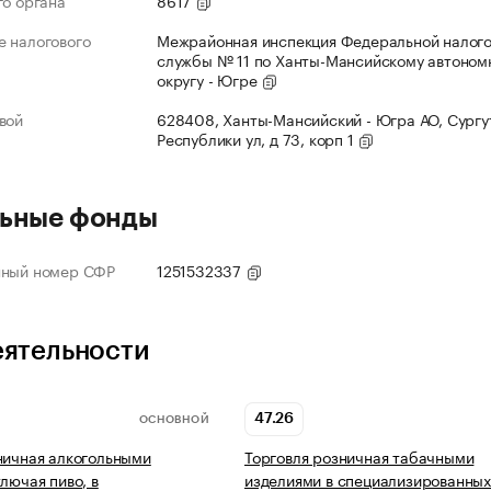
го органа
8617
 налогового
Межрайонная инспекция Федеральной налог
службы № 11 по Ханты-Мансийскому автоном
округу - Югре
вой
628408, Ханты-Мансийский - Югра АО, Сургут
Республики ул, д 73, корп 1
ьные фонды
нный номер СФР
1251532337
еятельности
47.26
ОСНОВНОЙ
ничная алкогольными
Торговля розничная табачными
лючая пиво, в
изделиями в специализированны