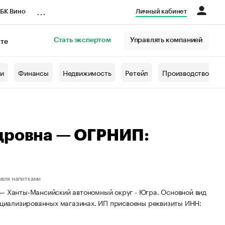
...
БК Вино
Личный кабинет
Стать экспертом
Управлять компанией
кте
азета
жи
Финансы
Недвижимость
Ретейл
Производство
дровна — ОГРНИП:
овля напитками
 — Ханты-Мансийский автономный округ - Югра. Основной вид
пециализированных магазинах. ИП присвоены реквизиты ИНН: