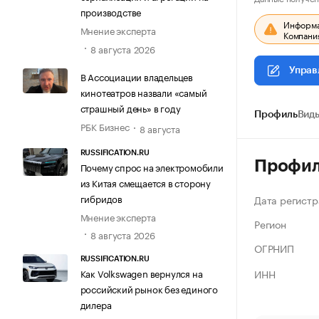
производстве
Информац
Мнение эксперта
Компания
8 августа 2026
Управ
В Ассоциации владельцев
кинотеатров назвали «самый
страшный день» в году
Профиль
Виды
РБК Бизнес
8 августа
RUSSIFICATION.RU
Профи
Почему спрос на электромобили
из Китая смещается в сторону
гибридов
Дата регистр
Мнение эксперта
Регион
8 августа 2026
ОГРНИП
RUSSIFICATION.RU
ИНН
Как Volkswagen вернулся на
российский рынок без единого
дилера