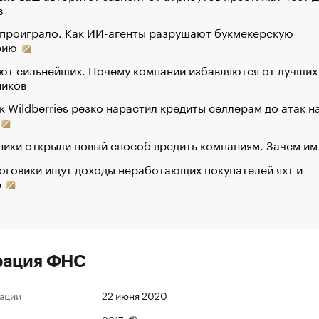
в
 проиграло. Как ИИ-агенты разрушают букмекерскую
рию
ют сильнейших. Почему компании избавляются от лучших
ников
к Wildberries резко нарастил кредиты селлерам до атак н
ики открыли новый способ вредить компаниям. Зачем им
оговики ищут доходы неработающих покупателей яхт и
р
рация ФНС
ации
22 июня 2020