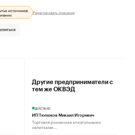
ытых источников.
Редактировать описание
мпании.
елиться
Другие предприниматели с
тем же ОКВЭД
ДЕЙСТВУЕТ
ИП Тюлюков Михаил Игоревич
Торговля розничная алкогольными
напитками...