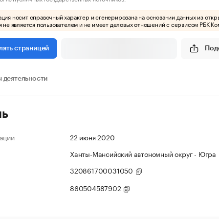
ия носит справочный характер и сгенерирована на основании данных из откр
 не является пользователем и не имеет деловых отношений с сервисом РБК Ко
Под
лять страницей
 деятельности
ль
ации
22 июня 2020
Ханты-Мансийский автономный округ - Югра
320861700031050
860504587902