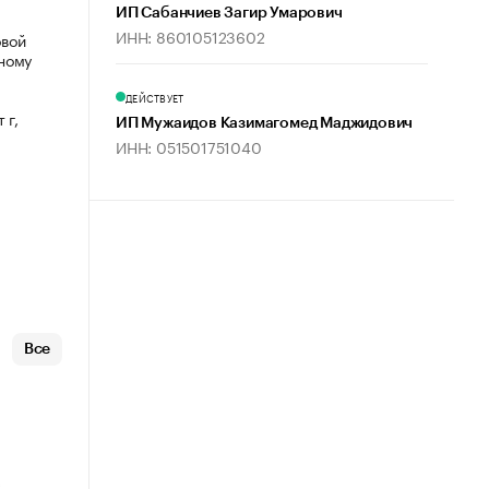
ИП Сабанчиев Загир Умарович
ИНН: 860105123602
овой
ному
ДЕЙСТВУЕТ
 г,
ИП Мужаидов Казимагомед Маджидович
ИНН: 051501751040
Все
х