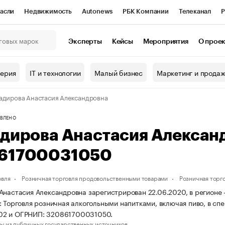
асли
Недвижимость
Autonews
РБК Компании
Телеканал
Р
К Курсы
РБК Life
Тренды
Визионеры
Национальные проекты
Эксперты
Кейсы
Мероприятия
О прое
онный клуб
Исследования
Кредитные рейтинги
Франшизы
Г
терия
IT и технологии
Малый бизнес
Маркетинг и прода
Проверка контрагентов
Политика
Экономика
Бизнес
адирова Анастасия Александровна
ы
ВЛЕНО
адирова Анастасия Алексан
61700031050
овля
Розничная торговля продовольственными товарами
Розничная торг
Анастасия Александровна зарегистрирован 22.06.2020, в регионе
: Торговля розничная алкогольными напитками, включая пиво, в с
2 и ОГРНИП: 320861700031050.
ы из публичных государственных источников.