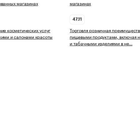
ованных магазинах
магазинах
47.11
ие косметических услуг
Торговля розничная преимущест
кими и салонами красоты
пищевыми продуктами, включая н
и табачными изделиями в не…