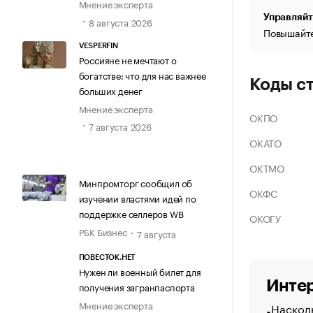
Мнение эксперта
Управляйт
8 августа 2026
Повышайте
VESPERFIN
Россияне не мечтают о
богатстве: что для нас важнее
Коды с
больших денег
Мнение эксперта
ОКПО
7 августа 2026
ОКАТО
ОКТМО
Минпромторг сообщил об
ОКФС
изучении властями идей по
поддержке селлеров WB
ОКОГУ
РБК Бизнес
7 августа
ПОВЕСТОК.НЕТ
Нужен ли военный билет для
Интер
получения загранпаспорта
Мнение эксперта
Насколь