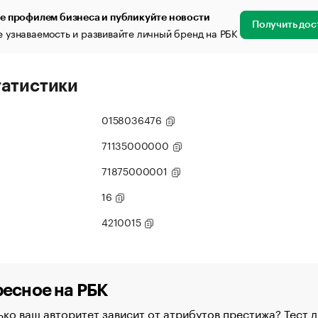
е профилем бизнеса и публикуйте новости
Получить дос
 узнаваемость и развивайте личный бренд на РБК
татистики
0158036476
71135000000
71875000001
16
4210015
есное на РБК
ко ваш авторитет зависит от атрибутов престижа? Тест д