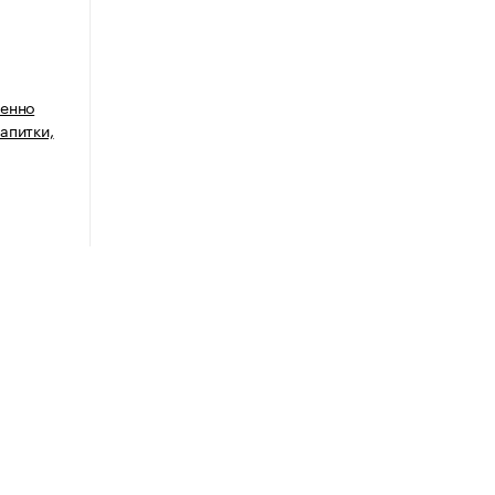
венно
апитки,