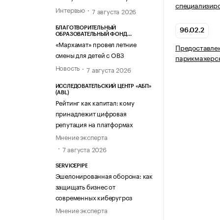
специализир
Интервью
7 августа 2026
БЛАГОТВОРИТЕЛЬНЫЙ
96.02.2
ОБРАЗОВАТЕЛЬНЫЙ ФОНД
«МАРХАМАТ»
«Мархамат» провел летние
Предоставлен
смены для детей с ОВЗ
парикмахерс
Новость
7 августа 2026
ИССЛЕДОВАТЕЛЬСКИЙ ЦЕНТР «АБП»
(ABL)
Рейтинг как капитал: кому
принадлежит цифровая
репутация на платформах
Мнение эксперта
7 августа 2026
SERVICEPIPE
Эшелонированная оборона: как
защищать бизнес от
современных киберугроз
Мнение эксперта