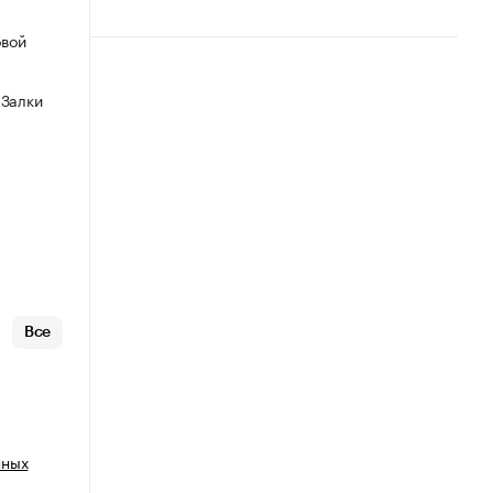
овой
 Залки
Все
нных