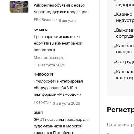
лидеро
Wildberries объявил о новых
мерах поддержки продавцов
Казино
индуст
РБК Бизнес
6 августа
Выжива
SMARENT
сотруд
Цена парковки: как новые
нормативы изменят рынок
Как бан
новостроек
склады
Мнение эксперта
Сотрудн
6 августа 2026
Как нал
кварти
ФИЛОСОФТ
«Философт» интегрировал
оборудование BAS-IP с
платформой «Мажордом»
Новость
6 августа 2026
Регист
ЭМЦТ
ЭМЦТ поставила тренажер для
Дата регистр
судомехаников в Морской
колледж в Петербурге