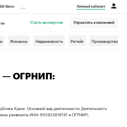
...
БК Вино
Личный кабинет
Стать экспертом
Управлять компанией
кте
азета
жи
Финансы
Недвижимость
Ретейл
Производство
а — ОГРНИП:
ублика Крым. Основной вид деятельности: Деятельность
воены реквизиты ИНН: 910303818741 и ОГРНИП: