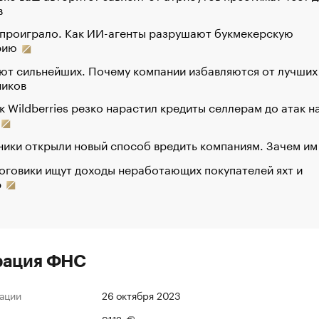
в
 проиграло. Как ИИ-агенты разрушают букмекерскую
рию
ют сильнейших. Почему компании избавляются от лучших
ников
к Wildberries резко нарастил кредиты селлерам до атак н
ики открыли новый способ вредить компаниям. Зачем им
оговики ищут доходы неработающих покупателей яхт и
р
рация ФНС
ации
26 октября 2023