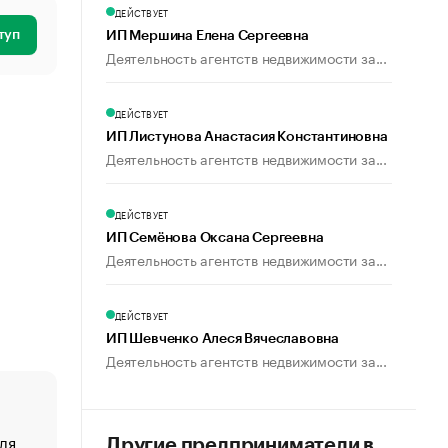
ДЕЙСТВУЕТ
туп
ИП Мершина Елена Сергеевна
Деятельность агентств недвижимости за...
ДЕЙСТВУЕТ
ИП Листунова Анастасия Константиновна
Деятельность агентств недвижимости за...
ДЕЙСТВУЕТ
ИП Семёнова Оксана Сергеевна
Деятельность агентств недвижимости за...
ДЕЙСТВУЕТ
ИП Шевченко Алеся Вячеславовна
Деятельность агентств недвижимости за...
ля
«От спорта тело стареет иначе». Как живет глава ко
Другие предприниматели в