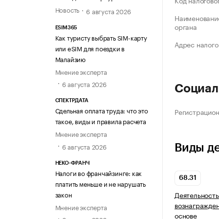
Код налогово
Новость
6 августа 2026
Наименование
органа
ESIM365
Как туристу выбрать SIM-карту
Адрес налого
или eSIM для поездки в
Малайзию
Мнение эксперта
6 августа 2026
Социал
СПЕКТРДАТА
Сдельная оплата труда: что это
Регистрацио
такое, виды и правила расчета
Мнение эксперта
6 августа 2026
Виды д
НЕКО-ФРАНЧ
Налоги во франчайзинге: как
68.31
платить меньше и не нарушать
закон
Деятельность
вознагражден
Мнение эксперта
основе