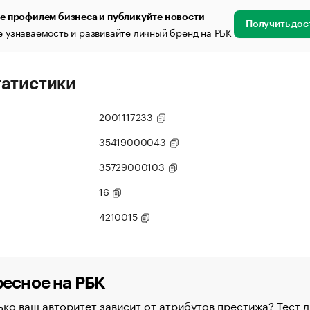
е профилем бизнеса и публикуйте новости
Получить дос
 узнаваемость и развивайте личный бренд на РБК
татистики
2001117233
35419000043
35729000103
16
4210015
есное на РБК
ко ваш авторитет зависит от атрибутов престижа? Тест д