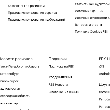
Статистика и аудитори
Каталог ИП по регионам
Источники данных
Правила использования сервиса
Источник отчетности 
Правила использования изображений
Вопросы и ответы
Политика Cookies РБК
Новости регионов
Подписки
РБК Н
анкт-Петербург и область
Подписка на РБК
iOS
катеринбург
Androi
Уведомления
Новосибирск
Други
RSS Новости
Башкортостан
Оповещения RBC.ru
Домены
ологодская область
Рег.об
Калининград
Рег.ре
раснодарский край