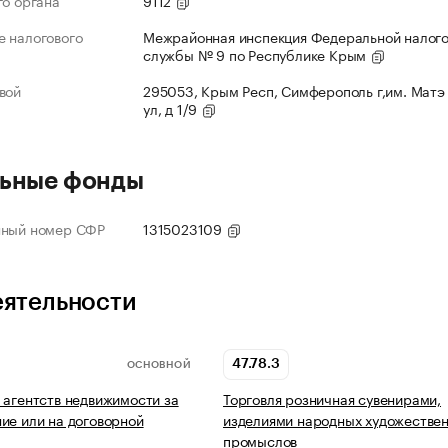
го органа
9112
 налогового
Межрайонная инспекция Федеральной налог
службы № 9 по Республике Крым
вой
295053, Крым Респ, Симферополь г,им. Матэ
ул, д 1/9
ьные фонды
нный номер СФР
1315023109
еятельности
47.78.3
ОСНОВНОЙ
 агентств недвижимости за
Торговля розничная сувенирами,
ие или на договорной
изделиями народных художестве
промыслов