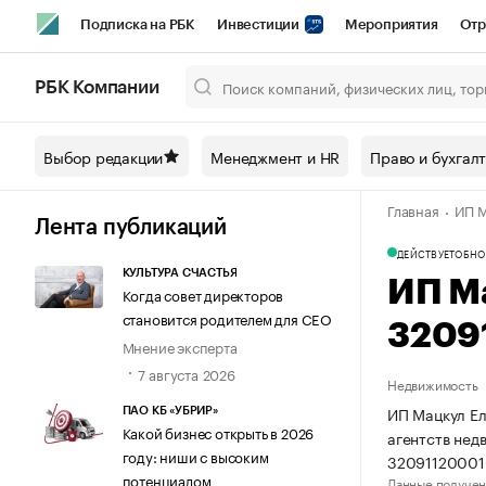
Подписка на РБК
Инвестиции
Мероприятия
Отр
Спорт
Школа управления РБК
РБК Образование
РБ
РБК Компании
Город
Стиль
Крипто
РБК Бизнес-среда
Дискусси
Выбор редакции
Менеджмент и HR
Право и бухгал
Спецпроекты СПб
Конференции СПб
Спецпроекты
Главная
ИП М
Технологии и медиа
Финансы
Рынок наличной валют
Лента публикаций
ДЕЙСТВУЕТ
ОБНО
КУЛЬТУРА СЧАСТЬЯ
ИП М
Когда совет директоров
становится родителем для CEO
3209
Мнение эксперта
7 августа 2026
Недвижимость
ИП Мацкул Ел
ПАО КБ «УБРИР»
Какой бизнес открыть в 2026
агентств нед
году: ниши с высоким
32091120001
потенциалом
Данные получен