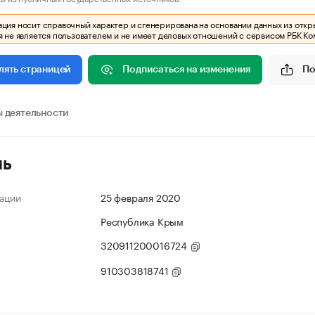
ия носит справочный характер и сгенерирована на основании данных из откр
 не является пользователем и не имеет деловых отношений с сервисом РБК Ко
Подписаться на изменения
По
лять страницей
 деятельности
ль
ации
25 февраля 2020
Республика Крым
320911200016724
910303818741