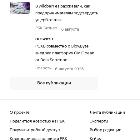
В Wildberries рассказали, как
предпринимателям подтвердить
ущерб от атак
РБК Бизнес
6 августа
GLOWBYTE
РСХБ совместно с GlowByte
внедрил платформу CM Ocean
от Data Sapience
Новость
6 августа 2026
Все публикации
О проекте
Лента публикаций
Поделиться новостью на РБК
Эксперты
Получить пробный доступ
Выбор редакции
Корпоративная подписка РБК
Кейсы