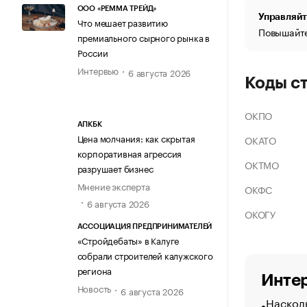
ООО «РЕММА ТРЕЙД»
Управляйт
Что мешает развитию
Повышайте
премиального сырного рынка в
России
Интервью
6 августа 2026
Коды с
ОКПО
АПКБК
Цена молчания: как скрытая
ОКАТО
корпоративная агрессия
ОКТМО
разрушает бизнес
Мнение эксперта
ОКФС
6 августа 2026
ОКОГУ
АССОЦИАЦИЯ ПРЕДПРИНИМАТЕЛЕЙ
«Стройдебаты» в Калуге
собрали строителей калужского
региона
Интер
Новость
6 августа 2026
Насколь