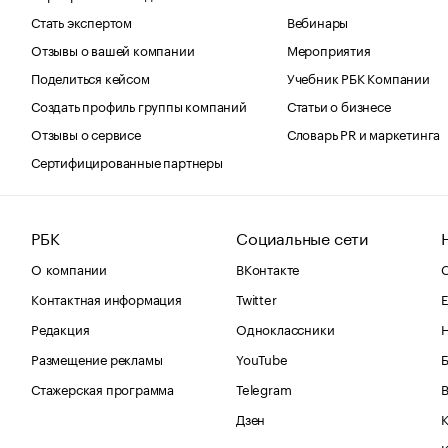
Стать экспертом
Вебинары
Отзывы о вашей компании
Мероприятия
Поделиться кейсом
Учебник РБК Компании
Создать профиль группы компаний
Статьи о бизнесе
Отзывы о сервисе
Словарь PR и маркетинга
Сертифицированные партнеры
РБК
Социальные сети
О компании
ВКонтакте
С
Контактная информация
Twitter
Е
Редакция
Одноклассники
Размещение рекламы
YouTube
Стажерская программа
Telegram
В
Дзен
К