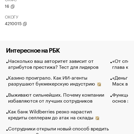
16
ОКОГУ
4210015
Интересное на РБК
Насколько ваш авторитет зависит от
«От спор
атрибутов престижа? Тест для лидеров
глава ко
Казино проиграло. Как ИИ-агенты
«Деньги б
разрушают букмекерскую индустрию
Маск в и
Выживают сильнейших. Почему компании
Функции 
избавляются от лучших сотрудников
основ эф
Как банк Wildberries резко нарастил
кредиты селлерам до атак на склады
Сотрудники открыли новый способ вредить
компаниям. Зачем им это