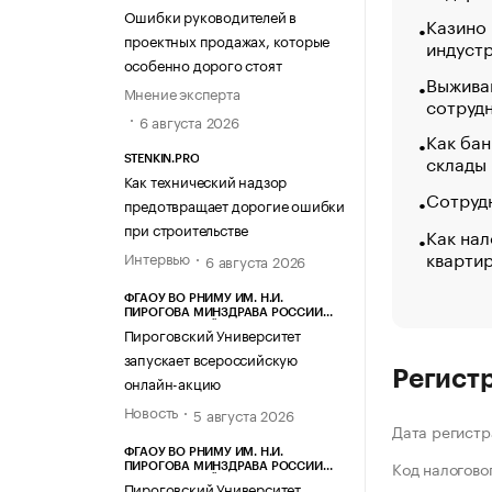
Ошибки руководителей в
Казино
проектных продажах, которые
индуст
особенно дорого стоят
Выжива
Мнение эксперта
сотруд
6 августа 2026
Как бан
склады
STENKIN.PRO
Как технический надзор
Сотрудн
предотвращает дорогие ошибки
при строительстве
Как нал
кварти
Интервью
6 августа 2026
ФГАОУ ВО РНИМУ ИМ. Н.И.
ПИРОГОВА МИНЗДРАВА РОССИИ
(ПИРОГОВСКИЙ УНИВЕРСИТЕТ)
Пироговский Университет
запускает всероссийскую
Регист
онлайн-акцию
Новость
5 августа 2026
Дата регистр
ФГАОУ ВО РНИМУ ИМ. Н.И.
Код налогово
ПИРОГОВА МИНЗДРАВА РОССИИ
(ПИРОГОВСКИЙ УНИВЕРСИТЕТ)
Пироговский Университет