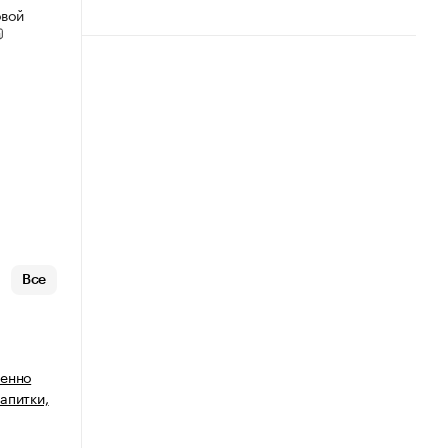
овой
Все
венно
апитки,