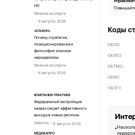
Управляйт
HD
Повышайте
Мнение эксперта
6 августа 2026
Коды с
«АЛЬКОН»
Почему стратегия,
позиционирование и
ОКПО
философия клиники
ОКАТО
неразделимы
Мнение эксперта
ОКТМО
6 августа 2026
ОКФС
ОКОГУ
КОМПАНИЯ ПРАКТИКА
Федеральный застройщик
назвал секрет эффективного
выхода в новые регионы
Интер
Новость
6 августа 2026
Насколь
лидеро
МЕДИКАПРО