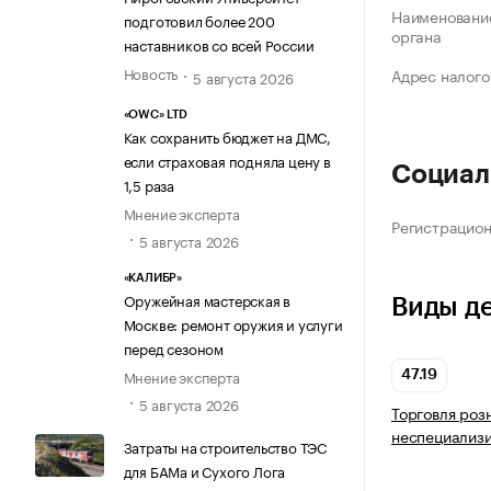
Наименование
подготовил более 200
органа
наставников со всей России
Новость
Адрес налого
5 августа 2026
«OWC» LTD
Как сохранить бюджет на ДМС,
если страховая подняла цену в
Социал
1,5 раза
Мнение эксперта
Регистрацио
5 августа 2026
«КАЛИБР»
Оружейная мастерская в
Виды д
Москве: ремонт оружия и услуги
перед сезоном
Мнение эксперта
47.19
5 августа 2026
Торговля роз
неспециализ
Затраты на строительство ТЭС
для БАМа и Сухого Лога