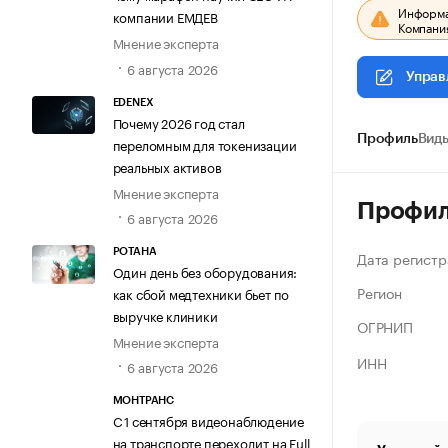
Информац
компании ЕМДЕВ
Компания
Мнение эксперта
6 августа 2026
Управ
EDENEX
Почему 2026 год стал
Профиль
Виды
переломным для токенизации
реальных активов
Мнение эксперта
Профи
6 августа 2026
РОТАНА
Дата регистр
Один день без оборудования:
Регион
как сбой медтехники бьет по
выручке клиники
ОГРНИП
Мнение эксперта
ИНН
6 августа 2026
МОНТРАНС
С 1 сентября видеонаблюдение
на транспорте переходит на Full