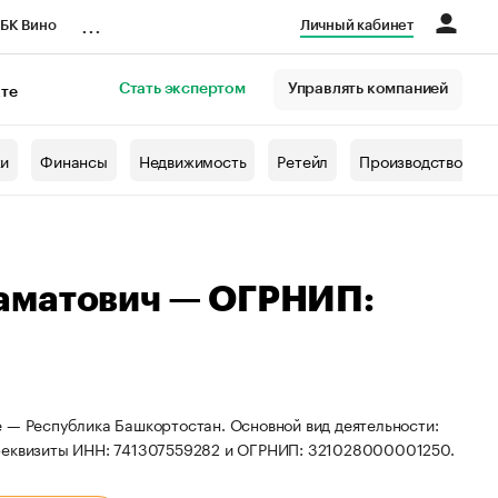
...
БК Вино
Личный кабинет
Стать экспертом
Управлять компанией
кте
азета
жи
Финансы
Недвижимость
Ретейл
Производство
аматович — ОГРНИП:
е — Республика Башкортостан. Основной вид деятельности:
 реквизиты ИНН: 741307559282 и ОГРНИП: 321028000001250.