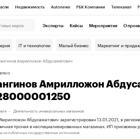
асли
Недвижимость
Autonews
РБК Компании
Телеканал
Р
К Курсы
РБК Life
Тренды
Визионеры
Национальные проекты
Эксперты
Кейсы
Мероприятия
О прое
онный клуб
Исследования
Кредитные рейтинги
Франшизы
Г
терия
IT и технологии
Малый бизнес
Маркетинг и прода
Проверка контрагентов
Политика
Экономика
Бизнес
ангинов Амрилложон Абдусаматович
ы
ВЛЕНО
ангинов Амрилложон Абдус
28000001250
овля
Деятельность универсальных магазинов
Амрилложон Абдусаматович зарегистрирован 13.01.2021, в регион
ничная прочая в неспециализированных магазинах. ИП присвоены
ы из публичных государственных источников.