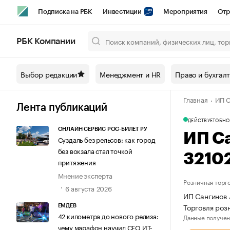
Подписка на РБК
Инвестиции
Мероприятия
Отр
Спорт
Школа управления РБК
РБК Образование
РБ
РБК Компании
Город
Стиль
Крипто
РБК Бизнес-среда
Дискусси
Выбор редакции
Менеджмент и HR
Право и бухгал
Спецпроекты СПб
Конференции СПб
Спецпроекты
Главная
ИП С
Технологии и медиа
Финансы
Рынок наличной валют
Лента публикаций
ДЕЙСТВУЕТ
ОБНО
ОНЛАЙН СЕРВИС РОС-БИЛЕТ РУ
ИП С
Суздаль без рельсов: как город
без вокзала стал точкой
3210
притяжения
Мнение эксперта
Розничная торг
6 августа 2026
ИП Сангинов 
Торговля роз
ЕМДЕВ
42 километра до нового релиза:
Данные получен
чему марафон научил СЕО ИТ-