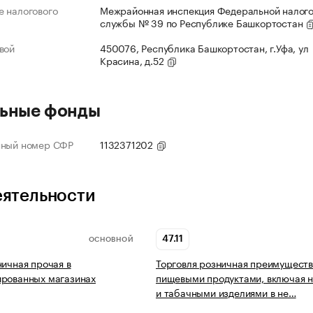
 налогового
Межрайонная инспекция Федеральной налог
службы № 39 по Республике Башкортостан
вой
450076, Республика Башкортостан, г.Уфа, ул
Красина, д.52
ьные фонды
нный номер СФР
1132371202
еятельности
47.11
ОСНОВНОЙ
ничная прочая в
Торговля розничная преимущест
ированных магазинах
пищевыми продуктами, включая н
и табачными изделиями в не…