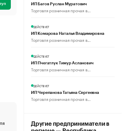
туп
ИП Багов Руслан Муратович
Торговля розничная прочая в...
ДЕЙСТВУЕТ
ИП Комарова Наталья Владимировна
Торговля розничная прочая в...
ДЕЙСТВУЕТ
ИП Пчегатлук Тимур Асланович
Торговля розничная прочая в...
ДЕЙСТВУЕТ
ИП Черепанова Татьяна Сергеевна
Торговля розничная прочая в...
ля
«От спорта тело стареет иначе». Как живет глава ко
Другие предприниматели в
создавшей GTA