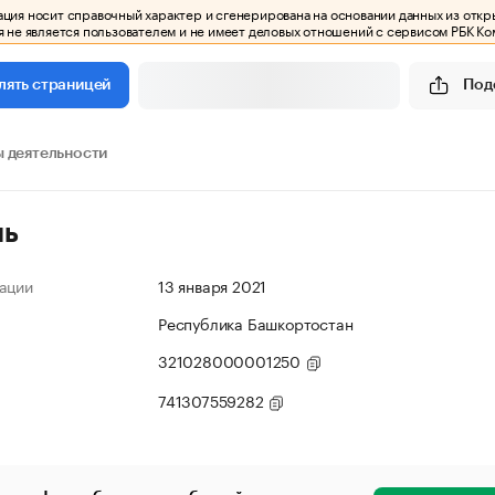
ия носит справочный характер и сгенерирована на основании данных из откр
 не является пользователем и не имеет деловых отношений с сервисом РБК Ко
Под
лять страницей
 деятельности
ль
ации
13 января 2021
Республика Башкортостан
321028000001250
741307559282