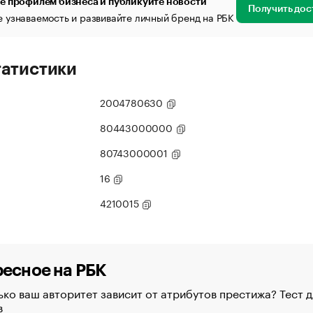
е профилем бизнеса и публикуйте новости
Получить дос
 узнаваемость и развивайте личный бренд на РБК
татистики
2004780630
80443000000
80743000001
16
4210015
есное на РБК
ко ваш авторитет зависит от атрибутов престижа? Тест д
в