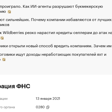
 проиграло. Как ИИ-агенты разрушают букмекерскую
рию
ют сильнейших. Почему компании избавляются от лучших
ников
к Wildberries резко нарастил кредиты селлерам до атак н
ики открыли новый способ вредить компаниям. Зачем им
оговики ищут доходы неработающих покупателей яхт и
р
рация ФНС
ации
13 января 2021
го органа
0280