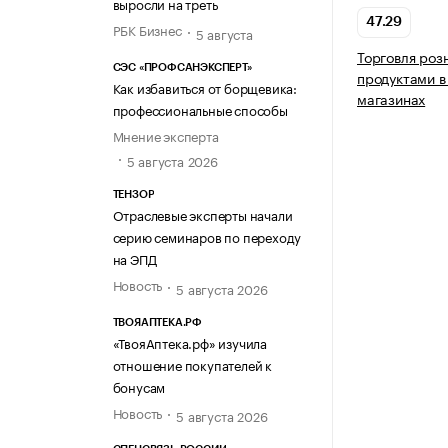
выросли на треть
47.29
РБК Бизнес
5 августа
Торговля ро
СЭС «ПРОФСАНЭКСПЕРТ»
продуктами в
Как избавиться от борщевика:
магазинах
профессиональные способы
Мнение эксперта
5 августа 2026
ТЕНЗОР
Отраслевые эксперты начали
серию семинаров по переходу
на ЭПД
Новость
5 августа 2026
ТВОЯАПТЕКА.РФ
«ТвояАптека.рф» изучила
отношение покупателей к
бонусам
Новость
5 августа 2026