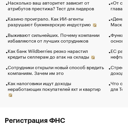
Насколько ваш авторитет зависит от
«От спо
атрибутов престижа? Тест для лидеров
глава к
Казино проиграло. Как ИИ-агенты
«Деньги
разрушают букмекерскую индустрию
Маск в 
Выживают сильнейших. Почему компании
Функции
избавляются от лучших сотрудников
основ э
Как банк Wildberries резко нарастил
ЕС раз
кредиты селлерам до атак на склады
нефти —
Сотрудники открыли новый способ вредить
Стресс 
компаниям. Зачем им это
доходов
Как налоговики ищут доходы
Что обв
неработающих покупателей яхт и квартир
для Tel
Регистрация ФНС