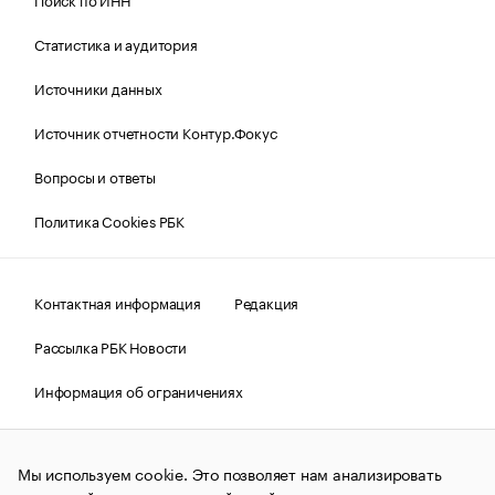
Статистика и аудитория
Источники данных
Источник отчетности Контур.Фокус
Вопросы и ответы
Политика Cookies РБК
Контактная информация
Редакция
Рассылка РБК Новости
Информация об ограничениях
Правовая информация
О соблюдении авторских прав
Мы используем cookie. Это позволяет нам анализировать
© АО «РОСБИЗНЕСКОНСАЛТИНГ»,
1995–2026.
Сообщения
и материалы информационного агентства «РБК»