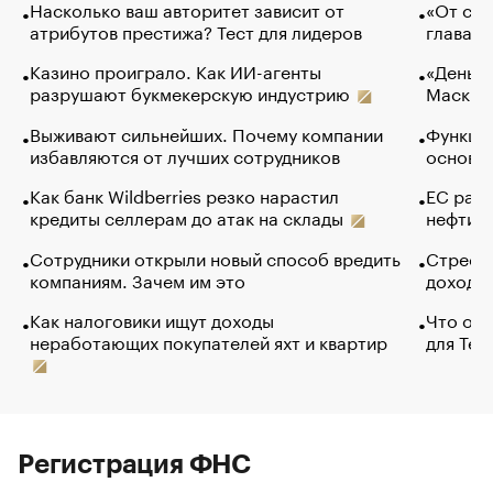
Насколько ваш авторитет зависит от
«От спо
атрибутов престижа? Тест для лидеров
глава к
Казино проиграло. Как ИИ-агенты
«Деньги
разрушают букмекерскую индустрию
Маск в 
Выживают сильнейших. Почему компании
Функции
избавляются от лучших сотрудников
основ э
Как банк Wildberries резко нарастил
ЕС раз
кредиты селлерам до атак на склады
нефти —
Сотрудники открыли новый способ вредить
Стресс 
компаниям. Зачем им это
доходов
Как налоговики ищут доходы
Что обв
неработающих покупателей яхт и квартир
для Tel
Регистрация ФНС