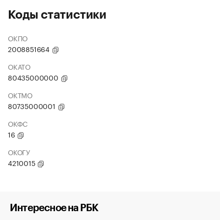
Коды статистики
ОКПО
2008851664
ОКАТО
80435000000
ОКТМО
80735000001
ОКФС
16
ОКОГУ
4210015
Интересное на РБК