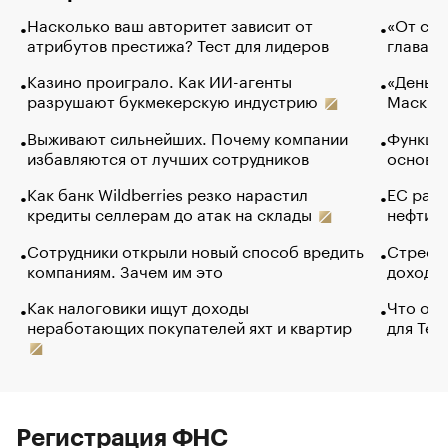
Насколько ваш авторитет зависит от
«От спо
атрибутов престижа? Тест для лидеров
глава к
Казино проиграло. Как ИИ-агенты
«Деньги
разрушают букмекерскую индустрию
Маск в 
Выживают сильнейших. Почему компании
Функции
избавляются от лучших сотрудников
основ э
Как банк Wildberries резко нарастил
ЕС раз
кредиты селлерам до атак на склады
нефти —
Сотрудники открыли новый способ вредить
Стресс 
компаниям. Зачем им это
доходов
Как налоговики ищут доходы
Что обв
неработающих покупателей яхт и квартир
для Tel
Регистрация ФНС