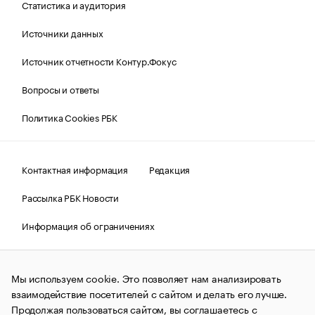
Статистика и аудитория
Источники данных
Источник отчетности Контур.Фокус
Вопросы и ответы
Политика Cookies РБК
Контактная информация
Редакция
Рассылка РБК Новости
Информация об ограничениях
Правовая информация
О соблюдении авторских прав
Мы используем cookie. Это позволяет нам анализировать
© АО «РОСБИЗНЕСКОНСАЛТИНГ»,
1995–2026.
Сообщения
и материалы информационного агентства «РБК»
взаимодействие посетителей с сайтом и делать его лучше.
(зарегистрировано Федеральной службой по надзору в сфере
Продолжая пользоваться сайтом, вы соглашаетесь с
связи, информационных технологий и массовых