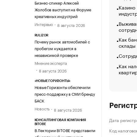
Бизнес-спикер Алексей
Казино
Жолобов выступил на Форуме
индуст
креативных индустрий
Выжива
Интервью
8 августа 2026
сотруд
RULIZOR
Как бан
Почему рынок автомобилей с
склады
пробегом нуждается в
Сотрудн
независимой проверке
Мнение эксперта
Как нал
8 августа 2026
кварти
«НОВЫЕ ГОРИЗОНТЫ»
Новые Горизонты обеспечили
пресс-поддержку в СМИ бренду
БАСК
Регист
Новость
8 августа 2026
Дата регистр
КОНСАЛТИНГОВАЯ КОМПАНИЯ
BITOBE
В Лектории BITOBE представили
Код налогово
обновленный инструмент