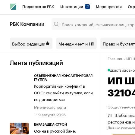
Подписка на РБК
Инвестиции
Мероприятия
Отр
Спорт
Школа управления РБК
РБК Образование
РБ
РБК Компании
Город
Стиль
Крипто
РБК Бизнес-среда
Дискусси
Выбор редакции
Менеджмент и HR
Право и бухгал
Спецпроекты СПб
Конференции СПб
Спецпроекты
Главная
ИП Ш
Технологии и медиа
Финансы
Рынок наличной валют
Лента публикаций
ДЕЙСТВУЕТ
ОБНО
ОБЪЕДИНЕННАЯ КОНСАЛТИНГОВАЯ
ИП Ш
ГРУППА
Корпоративный конфликт в
3210
ООО: как выйти из тупика, если
не договориться
Мнение эксперта
Общественное 
9 августа 2026
ИП Шебалина 
ресторанов и
БАРАБАШКА-СТРОЙ
Данные получен
Осина в русской бане: