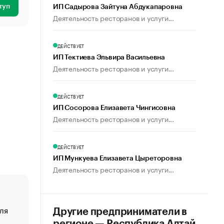
туп
ИП Садырова Зайтуна Абдукапаровна
Деятельность ресторанов и услуги...
ДЕЙСТВУЕТ
ИП Тектиева Эльвира Васильевна
Деятельность ресторанов и услуги...
ДЕЙСТВУЕТ
ИП Сосорова Елизавета Чингисовна
Деятельность ресторанов и услуги...
ДЕЙСТВУЕТ
ИП Мункуева Елизавета Цыреторовна
Деятельность ресторанов и услуги...
ля
«От спорта тело стареет иначе». Как живет глава ко
Другие предприниматели в
создавшей GTA