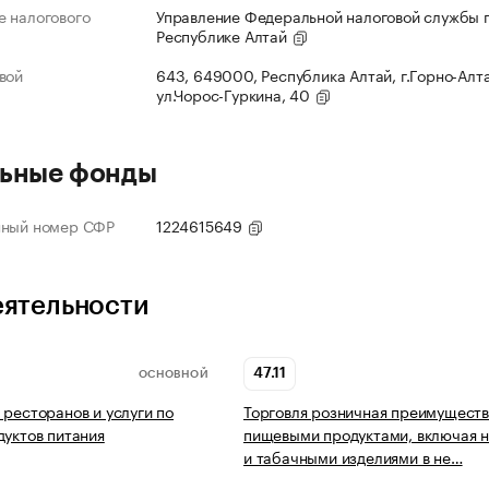
 налогового
Управление Федеральной налоговой службы 
Республике Алтай
вой
643, 649000, Республика Алтай, г.Горно-Алт
ул.Чорос-Гуркина, 40
ьные фонды
нный номер СФР
1224615649
еятельности
47.11
ОСНОВНОЙ
 ресторанов и услуги по
Торговля розничная преимущест
дуктов питания
пищевыми продуктами, включая н
и табачными изделиями в не…