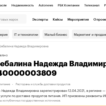
асли
Недвижимость
Autonews
РБК Компании
Телеканал
Р
К Курсы
РБК Life
Тренды
Визионеры
Национальные проекты
Эксперты
Кейсы
Мероприятия
О прое
онный клуб
Исследования
Кредитные рейтинги
Франшизы
Г
терия
IT и технологии
Малый бизнес
Маркетинг и прода
Проверка контрагентов
Политика
Экономика
Бизнес
ебалина Надежда Владимировна
ы
ВЛЕНО
ебалина Надежда Владими
40000003809
питание
Рестораны и службы доставки продуктов
Надежда Владимировна зарегистрирован 12.04.2021, в регионе — 
 услуги по доставке продуктов питания. ИП присвоены реквизи
ы из публичных государственных источников.