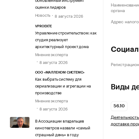
Наименование
оценки лидеров
органа
Новость
8 августа 2026
Адрес налого
VPROEKTE
Управление строительством: как
студия реализует
архитектурный проект дома
Социал
Мнение эксперта
8 августа 2026
Регистрацио
ООО «МАЛЛЕНОМ СИСТЕМС»
Как выбрать систему для
сериализации и агрегации на
Виды д
производстве
Мнение эксперта
56.10
8 августа 2026
Деятельность
В Ассоциации владельцев
доставке про
кинотеатров назвали «самый
страшный день» в году