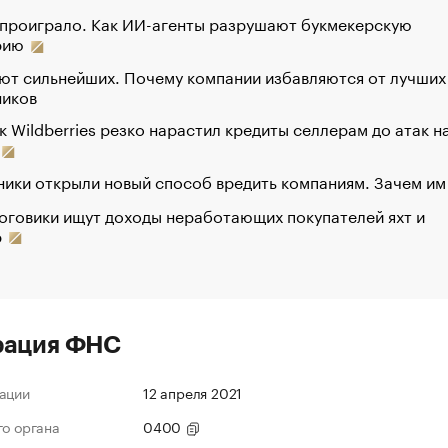
 проиграло. Как ИИ-агенты разрушают букмекерскую
рию
ют сильнейших. Почему компании избавляются от лучших
ников
к Wildberries резко нарастил кредиты селлерам до атак н
ики открыли новый способ вредить компаниям. Зачем им
оговики ищут доходы неработающих покупателей яхт и
р
рация ФНС
ации
12 апреля 2021
го органа
0400