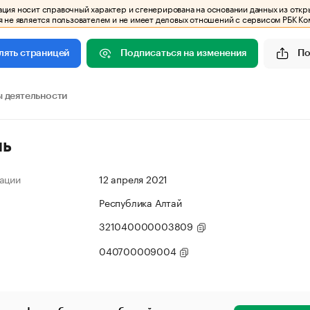
ия носит справочный характер и сгенерирована на основании данных из откр
 не является пользователем и не имеет деловых отношений с сервисом РБК Ко
Подписаться на изменения
По
лять страницей
 деятельности
ль
ации
12 апреля 2021
Республика Алтай
321040000003809
040700009004