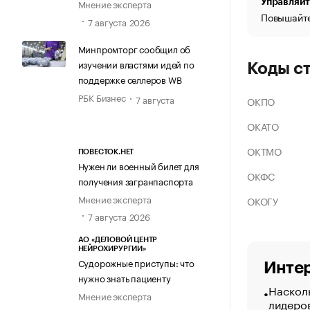
Управляйт
Мнение эксперта
Повышайте
7 августа 2026
Минпромторг сообщил об
изучении властями идей по
Коды с
поддержке селлеров WB
РБК Бизнес
7 августа
ОКПО
ОКАТО
ОКТМО
ПОВЕСТОК.НЕТ
Нужен ли военный билет для
ОКФС
получения загранпаспорта
Мнение эксперта
ОКОГУ
7 августа 2026
АО «ДЕЛОВОЙ ЦЕНТР
НЕЙРОХИРУРГИИ»
Судорожные приступы: что
Интер
нужно знать пациенту
Насколь
Мнение эксперта
лидеро