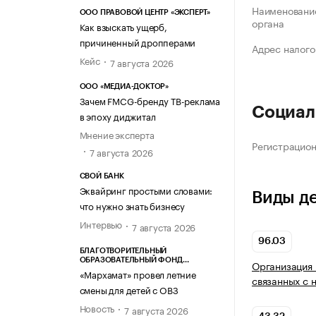
Наименование
ООО ПРАВОВОЙ ЦЕНТР «ЭКСПЕРТ»
органа
Как взыскать ущерб,
причиненный дропперами
Адрес налого
Кейс
7 августа 2026
ООО «МЕДИА-ДОКТОР»
Зачем FMCG-бренду ТВ-реклама
Социал
в эпоху диджитал
Мнение эксперта
Регистрацио
7 августа 2026
СВОЙ БАНК
Эквайринг простыми словами:
Виды д
что нужно знать бизнесу
Интервью
7 августа 2026
96.03
БЛАГОТВОРИТЕЛЬНЫЙ
ОБРАЗОВАТЕЛЬНЫЙ ФОНД
Организация 
«МАРХАМАТ»
«Мархамат» провел летние
связанных с 
смены для детей с ОВЗ
Новость
7 августа 2026