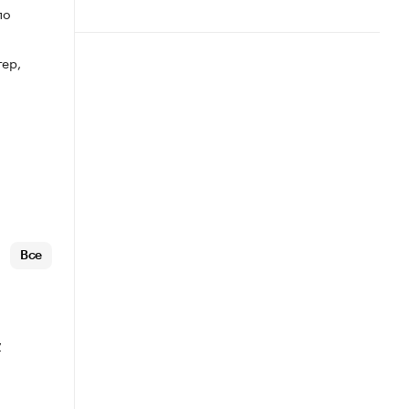
по
тер,
Все
у