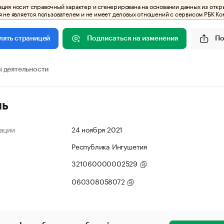
ия носит справочный характер и сгенерирована на основании данных из откр
 не является пользователем и не имеет деловых отношений с сервисом РБК Ко
Подписаться на изменения
По
лять страницей
 деятельности
ль
ации
24 ноября 2021
Республика Ингушетия
321060000002529
060308058072