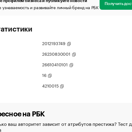
е профилем бизнеса и публикуйте новости
Получить дос
 узнаваемость и развивайте личный бренд на РБК
татистики
2012193749
26230830001
26610410101
16
4210015
есное на РБК
ко ваш авторитет зависит от атрибутов престижа? Тест д
в