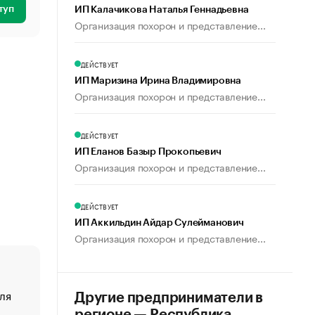
туп
ИП Калачикова Наталья Геннадьевна
Организация похорон и представление...
ДЕЙСТВУЕТ
ИП Маризина Ирина Владимировна
Организация похорон и представление...
ДЕЙСТВУЕТ
ИП Еланов Базыр Прокопьевич
Организация похорон и представление...
ДЕЙСТВУЕТ
ИП Аккильдин Айдар Сулейманович
Организация похорон и представление...
ля
«От спорта тело стареет иначе». Как живет глава ко
Другие предприниматели в
создавшей GTA