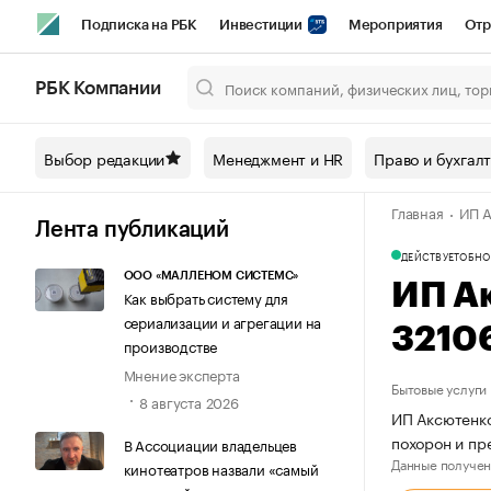
Подписка на РБК
Инвестиции
Мероприятия
Отр
Спорт
Школа управления РБК
РБК Образование
РБ
РБК Компании
Город
Стиль
Крипто
РБК Бизнес-среда
Дискусси
Выбор редакции
Менеджмент и HR
Право и бухгал
Спецпроекты СПб
Конференции СПб
Спецпроекты
Главная
ИП А
Технологии и медиа
Финансы
Рынок наличной валют
Лента публикаций
ДЕЙСТВУЕТ
ОБНО
ООО «МАЛЛЕНОМ СИСТЕМС»
ИП А
Как выбрать систему для
сериализации и агрегации на
3210
производстве
Мнение эксперта
Бытовые услуги
8 августа 2026
ИП Аксютенко
похорон и пр
В Ассоциации владельцев
Данные получен
кинотеатров назвали «самый