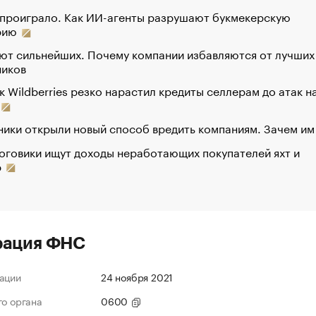
 проиграло. Как ИИ-агенты разрушают букмекерскую
рию
ют сильнейших. Почему компании избавляются от лучших
ников
к Wildberries резко нарастил кредиты селлерам до атак н
ики открыли новый способ вредить компаниям. Зачем им
оговики ищут доходы неработающих покупателей яхт и
р
рация ФНС
ации
24 ноября 2021
го органа
0600