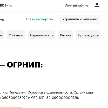
...
БК Вино
Личный кабинет
Стать экспертом
Управлять компанией
кте
азета
жи
Финансы
Недвижимость
Ретейл
Производство
 — ОГРНИП:
блика Ингушетия. Основной вид деятельности: Организация
ИНН: 060308058072 и ОГРНИП: 321060000002529.