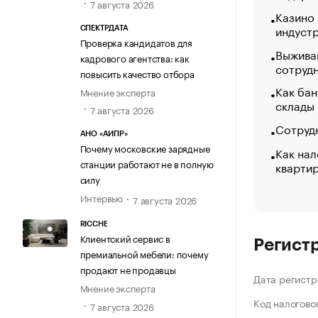
7 августа 2026
Казино
индуст
СПЕКТРДАТА
Проверка кандидатов для
Выжива
кадрового агентства: как
сотруд
повысить качество отбора
Как бан
Мнение эксперта
склады
7 августа 2026
Сотрудн
АНО «АИПР»
Почему московские зарядные
Как нал
станции работают не в полную
кварти
силу
Интервью
7 августа 2026
RICCHE
Клиентский сервис в
Регист
премиальной мебели: почему
продают не продавцы
Дата регистр
Мнение эксперта
Код налогово
7 августа 2026