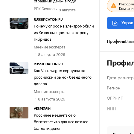
страшный день» в году
Информац
Компания
РБК Бизнес
8 августа
RUSSIFICATION.RU
Управ
Почему спрос на электромобили
из Китая смещается в сторону
гибридов
Профиль
Виды
Мнение эксперта
8 августа 2026
Профи
RUSSIFICATION.RU
Как Volkswagen вернулся на
российский рынок без единого
Дата регистр
дилера
Регион
Мнение эксперта
ОГРНИП
8 августа 2026
ИНН
VESPERFIN
Россияне не мечтают о
богатстве: что для нас важнее
больших денег