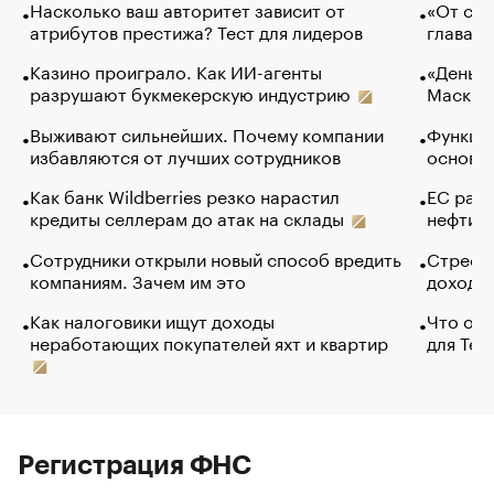
Насколько ваш авторитет зависит от
«От спо
атрибутов престижа? Тест для лидеров
глава к
Казино проиграло. Как ИИ-агенты
«Деньги
разрушают букмекерскую индустрию
Маск в 
Выживают сильнейших. Почему компании
Функции
избавляются от лучших сотрудников
основ э
Как банк Wildberries резко нарастил
ЕС раз
кредиты селлерам до атак на склады
нефти —
Сотрудники открыли новый способ вредить
Стресс 
компаниям. Зачем им это
доходов
Как налоговики ищут доходы
Что обв
неработающих покупателей яхт и квартир
для Tel
Регистрация ФНС