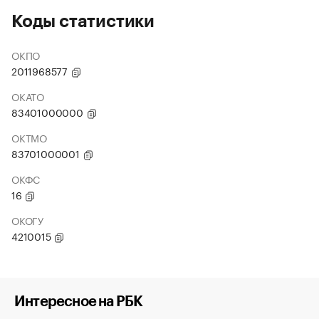
Коды статистики
ОКПО
2011968577
ОКАТО
83401000000
ОКТМО
83701000001
ОКФС
16
ОКОГУ
4210015
Интересное на РБК