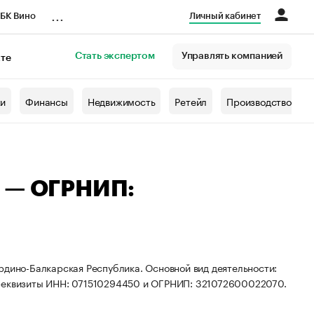
...
БК Вино
Личный кабинет
Стать экспертом
Управлять компанией
кте
азета
жи
Финансы
Недвижимость
Ретейл
Производство
а — ОГРНИП:
рдино-Балкарская Республика. Основной вид деятельности:
 реквизиты ИНН: 071510294450 и ОГРНИП: 321072600022070.