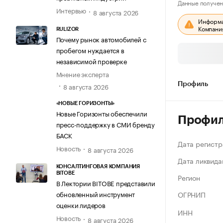
Данные получен
Интервью
8 августа 2026
Информац
Компания
RULIZOR
Почему рынок автомобилей с
пробегом нуждается в
независимой проверке
Мнение эксперта
Профиль
8 августа 2026
«НОВЫЕ ГОРИЗОНТЫ»
Новые Горизонты обеспечили
Профи
пресс-поддержку в СМИ бренду
БАСК
Дата регистр
Новость
8 августа 2026
Дата ликвида
КОНСАЛТИНГОВАЯ КОМПАНИЯ
BITOBE
Регион
В Лектории BITOBE представили
ОГРНИП
обновленный инструмент
оценки лидеров
ИНН
Новость
8 августа 2026