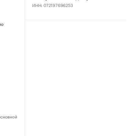
ИНН: 072197696253
по
ОСНОВНОЙ