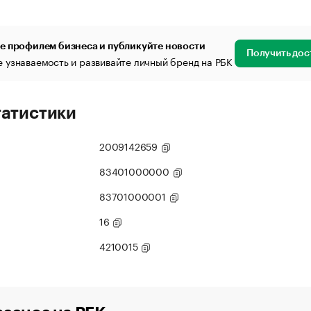
е профилем бизнеса и публикуйте новости
Получить дос
 узнаваемость и развивайте личный бренд на РБК
татистики
2009142659
83401000000
83701000001
16
4210015