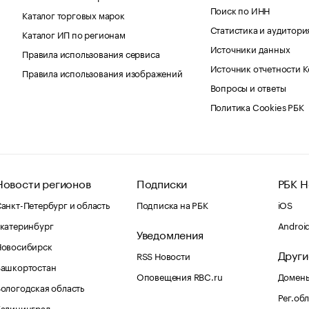
Поиск по ИНН
Каталог торговых марок
Статистика и аудитори
Каталог ИП по регионам
Источники данных
Правила использования сервиса
Источник отчетности 
Правила использования изображений
Вопросы и ответы
Политика Cookies РБК
Новости регионов
Подписки
РБК Н
анкт-Петербург и область
Подписка на РБК
iOS
катеринбург
Androi
Уведомления
Новосибирск
Други
RSS Новости
Башкортостан
Оповещения RBC.ru
Домены
ологодская область
Рег.об
Калининград