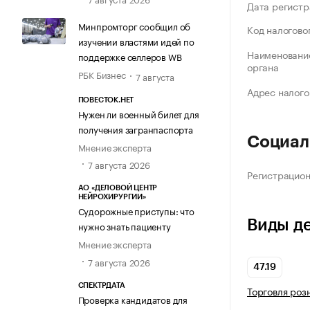
Дата регистр
Минпромторг сообщил об
Код налогово
изучении властями идей по
Наименование
поддержке селлеров WB
органа
РБК Бизнес
7 августа
Адрес налого
ПОВЕСТОК.НЕТ
Нужен ли военный билет для
получения загранпаспорта
Социал
Мнение эксперта
7 августа 2026
Регистрацио
АО «ДЕЛОВОЙ ЦЕНТР
НЕЙРОХИРУРГИИ»
Судорожные приступы: что
Виды д
нужно знать пациенту
Мнение эксперта
7 августа 2026
47.19
СПЕКТРДАТА
Торговля роз
Проверка кандидатов для