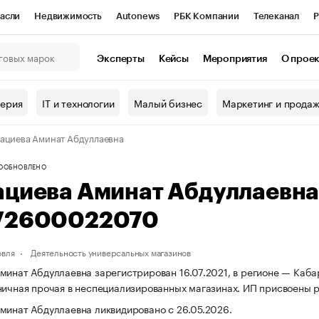
асли
Недвижимость
Autonews
РБК Компании
Телеканал
Р
К Курсы
РБК Life
Тренды
Визионеры
Национальные проекты
Эксперты
Кейсы
Мероприятия
О прое
онный клуб
Исследования
Кредитные рейтинги
Франшизы
Г
терия
IT и технологии
Малый бизнес
Маркетинг и прода
Проверка контрагентов
Политика
Экономика
Бизнес
ациева Аминат Абдуллаевна
ы
О
ОБНОВЛЕНО
ациева Аминат Абдуллаевн
72600022070
овля
Деятельность универсальных магазинов
минат Абдуллаевна зарегистрирован 16.07.2021, в регионе — Каба
ничная прочая в неспециализированных магазинах. ИП присвоены
минат Абдуллаевна ликвидировано с 26.05.2026.