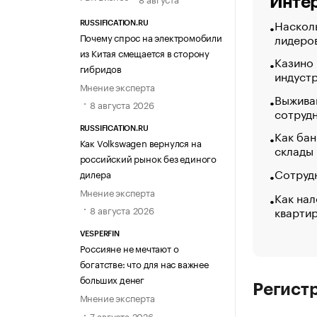
Интер
Насколь
RUSSIFICATION.RU
Почему спрос на электромобили
лидеро
из Китая смещается в сторону
Казино
гибридов
индуст
Мнение эксперта
Выжива
8 августа 2026
сотруд
RUSSIFICATION.RU
Как бан
Как Volkswagen вернулся на
склады
российский рынок без единого
Сотрудн
дилера
Мнение эксперта
Как нал
кварти
8 августа 2026
VESPERFIN
Россияне не мечтают о
богатстве: что для нас важнее
больших денег
Регист
Мнение эксперта
7 августа 2026