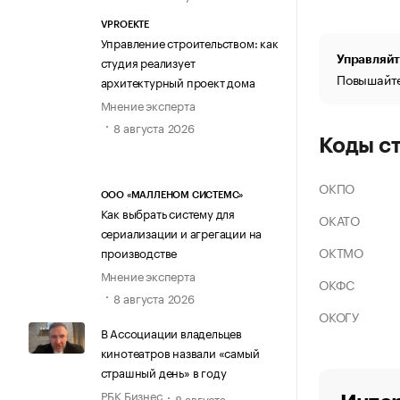
VPROEKTE
Управление строительством: как
студия реализует
Управляйт
Повышайте
архитектурный проект дома
Мнение эксперта
8 августа 2026
Коды с
ОКПО
ООО «МАЛЛЕНОМ СИСТЕМС»
Как выбрать систему для
ОКАТО
сериализации и агрегации на
ОКТМО
производстве
Мнение эксперта
ОКФС
8 августа 2026
ОКОГУ
В Ассоциации владельцев
кинотеатров назвали «самый
страшный день» в году
РБК Бизнес
8 августа