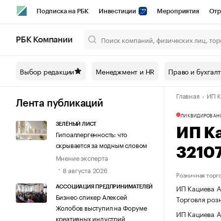
Подписка на РБК
Инвестиции
Мероприятия
Отр
Спорт
Школа управления РБК
РБК Образование
РБ
РБК Компании
Город
Стиль
Крипто
РБК Бизнес-среда
Дискусси
Выбор редакции
Менеджмент и HR
Право и бухгал
Спецпроекты СПб
Конференции СПб
Спецпроекты
Главная
ИП К
Технологии и медиа
Финансы
Рынок наличной валют
Лента публикаций
ЛИКВИДИРОВАН
ЗЕЛЁНЫЙ ЛИСТ
ИП К
Гипоаллергенность: что
скрывается за модным словом
3210
Мнение эксперта
8 августа 2026
Розничная торг
ИП Кациева А
АССОЦИАЦИЯ ПРЕДПРИНИМАТЕЛЕЙ
Бизнес-спикер Алексей
Торговля роз
Жолобов выступил на Форуме
ИП Кациева А
креативных индустрий