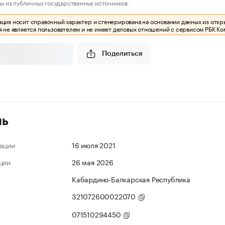
ы из публичных государственных источников.
ия носит справочный характер и сгенерирована на основании данных из откр
 не является пользователем и не имеет деловых отношений с сервисом РБК Ко
Поделиться
ль
ации
16 июля 2021
ции
26 мая 2026
Кабардино-Балкарская Республика
321072600022070
071510294450