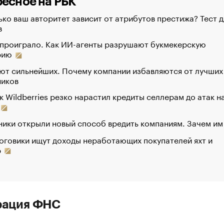
есное на РБК
ко ваш авторитет зависит от атрибутов престижа? Тест д
в
 проиграло. Как ИИ-агенты разрушают букмекерскую
рию
ют сильнейших. Почему компании избавляются от лучших
ников
к Wildberries резко нарастил кредиты селлерам до атак н
ики открыли новый способ вредить компаниям. Зачем им
оговики ищут доходы неработающих покупателей яхт и
р
рация ФНС