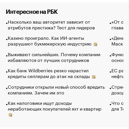
Интересное на РБК
Насколько ваш авторитет зависит от
«От спо
атрибутов престижа? Тест для лидеров
глава к
Казино проиграло. Как ИИ-агенты
«Деньги
разрушают букмекерскую индустрию
Маск в 
Выживают сильнейших. Почему компании
Функции
избавляются от лучших сотрудников
основ э
Как банк Wildberries резко нарастил
ЕС раз
кредиты селлерам до атак на склады
нефти —
Сотрудники открыли новый способ вредить
Стресс 
компаниям. Зачем им это
доходов
Как налоговики ищут доходы
Что обв
неработающих покупателей яхт и квартир
для Tel