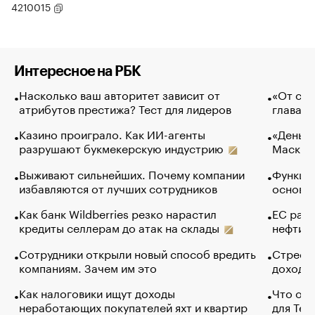
4210015
Интересное на РБК
Насколько ваш авторитет зависит от
«От спо
атрибутов престижа? Тест для лидеров
глава к
Казино проиграло. Как ИИ-агенты
«Деньги
разрушают букмекерскую индустрию
Маск в 
Выживают сильнейших. Почему компании
Функции
избавляются от лучших сотрудников
основ э
Как банк Wildberries резко нарастил
ЕС раз
кредиты селлерам до атак на склады
нефти —
Сотрудники открыли новый способ вредить
Стресс 
компаниям. Зачем им это
доходов
Как налоговики ищут доходы
Что обв
неработающих покупателей яхт и квартир
для Tel