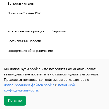
Вопросы и ответы
Политика Cookies РБК
Контактная информация
Редакция
Рассылка РБК Новости
Информация об ограничениях
Правовая информация
О соблюдении авторских прав
Мы используем cookie. Это позволяет нам анализировать
© АО «РОСБИЗНЕСКОНСАЛТИНГ»,
1995–2026.
Сообщения
и материалы информационного агентства «РБК»
взаимодействие посетителей с сайтом и делать его лучше.
(зарегистрировано Федеральной службой по надзору в сфере
Продолжая пользоваться сайтом, вы соглашаетесь с
связи, информационных технологий и массовых
использованием файлов cookie
и
политикой
коммуникаций (Роскомнадзор) 09.12.2015 за номером ИА
№ФС77-63848) сопровождаются пометкой «РБК». Отдельные
конфиденциальности
.
публикации могут содержать информацию,
не предназначенную для пользователей
до 18 лет.
companycardsfeedback@rbc.ru
Понятно
Добавить
Главное
Эксперты
Кейсы
Мероприятия