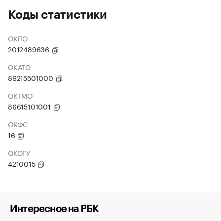
Коды статистики
ОКПО
2012489636
ОКАТО
86215501000
ОКТМО
86615101001
ОКФС
16
ОКОГУ
4210015
Интересное на РБК