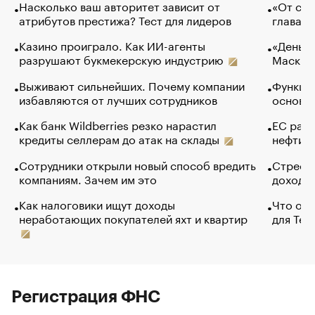
Насколько ваш авторитет зависит от
«От спо
атрибутов престижа? Тест для лидеров
глава к
Казино проиграло. Как ИИ-агенты
«Деньги
разрушают букмекерскую индустрию
Маск в 
Выживают сильнейших. Почему компании
Функции
избавляются от лучших сотрудников
основ э
Как банк Wildberries резко нарастил
ЕС раз
кредиты селлерам до атак на склады
нефти —
Сотрудники открыли новый способ вредить
Стресс 
компаниям. Зачем им это
доходов
Как налоговики ищут доходы
Что обв
неработающих покупателей яхт и квартир
для Tel
Регистрация ФНС