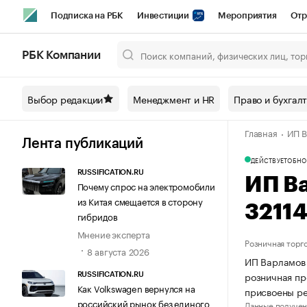
Подписка на РБК
Инвестиции
Мероприятия
Отр
Спорт
Школа управления РБК
РБК Образование
РБ
РБК Компании
Город
Стиль
Крипто
РБК Бизнес-среда
Дискусси
Выбор редакции
Менеджмент и HR
Право и бухгал
Спецпроекты СПб
Конференции СПб
Спецпроекты
Главная
ИП В
Технологии и медиа
Финансы
Рынок наличной валют
Лента публикаций
ДЕЙСТВУЕТ
ОБНО
RUSSIFICATION.RU
ИП В
Почему спрос на электромобили
из Китая смещается в сторону
3211
гибридов
Мнение эксперта
Розничная торг
8 августа 2026
ИП Варламов 
розничная пр
RUSSIFICATION.RU
Как Volkswagen вернулся на
присвоены ре
российский рынок без единого
Данные получен