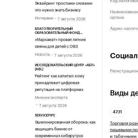
Код налогово
Эквайринг простыми словами:
что нужно знать бизнесу
Наименование
органа
Интервью
7 августа 2026
Адрес налого
БЛАГОТВОРИТЕЛЬНЫЙ
ОБРАЗОВАТЕЛЬНЫЙ ФОНД
«МАРХАМАТ»
«Мархамат» провел летние
смены для детей с ОВЗ
Новость
7 августа 2026
Социал
ИССЛЕДОВАТЕЛЬСКИЙ ЦЕНТР «АБП»
Регистрацио
(ABL)
Рейтинг как капитал: кому
принадлежит цифровая
репутация на платформах
Виды д
Мнение эксперта
7 августа 2026
47.11
SERVICEPIPE
Эшелонированная оборона: как
Торговля роз
защищать бизнес от
пищевыми про
современных киберугроз
и табачными 