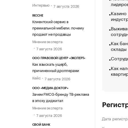
лидеро
Интервью
7 августа 2026
Казино
RICCHE
индуст
Клиентский сервис в
Выжива
премиальной мебели: почему
сотруд
продают не продавцы
Мнение эксперта
Как бан
склады
7 августа 2026
Сотрудн
ООО ПРАВОВОЙ ЦЕНТР «ЭКСПЕРТ»
Как взыскать ущерб,
Как нал
причиненный дропперами
кварти
Кейс
7 августа 2026
ООО «МЕДИА-ДОКТОР»
Зачем FMCG-бренду ТВ-реклама
в эпоху диджитал
Регист
Мнение эксперта
7 августа 2026
Дата регистр
СВОЙ БАНК