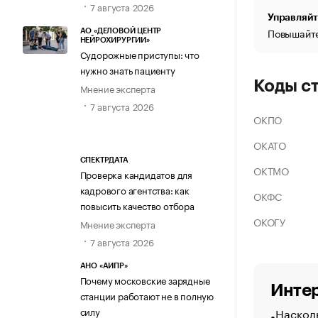
7 августа 2026
Управляйт
Повышайте
АО «ДЕЛОВОЙ ЦЕНТР
НЕЙРОХИРУРГИИ»
Судорожные приступы: что
нужно знать пациенту
Коды с
Мнение эксперта
7 августа 2026
ОКПО
ОКАТО
СПЕКТРДАТА
ОКТМО
Проверка кандидатов для
кадрового агентства: как
ОКФС
повысить качество отбора
ОКОГУ
Мнение эксперта
7 августа 2026
АНО «АИПР»
Почему московские зарядные
Интер
станции работают не в полную
Насколь
силу