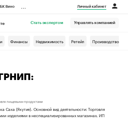
...
БК Вино
Личный кабинет
Стать экспертом
Управлять компанией
кте
азета
жи
Финансы
Недвижимость
Ретейл
Производство
ОГРНИП:
овля пищевыми продуктами
а Саха (Якутия). Основной вид деятельности: Торговля
ыми изделиями в неспециализированных магазинах. ИП