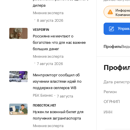
дилера
Информац
Мнение эксперта
Компания
8 августа 2026
Управ
VESPERFIN
Россияне не мечтают о
богатстве: что для нас важнее
Профиль
Виды
больших денег
Мнение эксперта
7 августа 2026
Профи
Минпромторг сообщил об
изучении властями идей по
Дата регистр
поддержке селлеров WB
Регион
РБК Бизнес
7 августа
ОГРНИП
ПОВЕСТОК.НЕТ
ИНН
Нужен ли военный билет для
получения загранпаспорта
Мнение эксперта