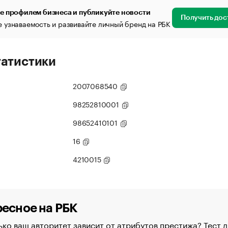
е профилем бизнеса и публикуйте новости
Получить дос
 узнаваемость и развивайте личный бренд на РБК
татистики
2007068540
98252810001
98652410101
16
4210015
есное на РБК
ко ваш авторитет зависит от атрибутов престижа? Тест д