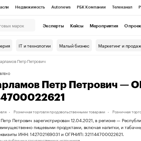
асли
Недвижимость
Autonews
РБК Компании
Телеканал
Р
К Курсы
РБК Life
Тренды
Визионеры
Национальные проекты
Эксперты
Кейсы
Мероприятия
О прое
онный клуб
Исследования
Кредитные рейтинги
Франшизы
Г
терия
IT и технологии
Малый бизнес
Маркетинг и прода
Проверка контрагентов
Политика
Экономика
Бизнес
арламов Петр Петрович
ы
ВЛЕНО
арламов Петр Петрович — 
44700022621
овля
Розничная торговля продовольственными товарами
Розничная торг
Петр Петрович зарегистрирован 12.04.2021, в регионе — Республик
еимущественно пищевыми продуктами, включая напитки, и табачн
квизиты ИНН: 142702169031 и ОГРНИП: 321144700022621.
ы из публичных государственных источников.