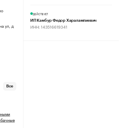
по
ДЕЙСТВУЕТ
ИП Камбур Федор Харалампиевич
на ул, д
ИНН: 143516619341
Все
нными
табачные