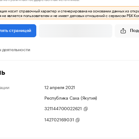
ия носит справочный характер и сгенерирована на основании данных из откр
 не является пользователем и не имеет деловых отношений с сервисом РБК Ко
Под
лять страницей
 деятельности
ль
ации
12 апреля 2021
Республика Саха (Якутия)
321144700022621
142702169031