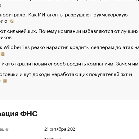
в
 проиграло. Как ИИ-агенты разрушают букмекерскую
рию
ют сильнейших. Почему компании избавляются от лучших
ников
к Wildberries резко нарастил кредиты селлерам до атак н
ики открыли новый способ вредить компаниям. Зачем им
оговики ищут доходы неработающих покупателей яхт и
р
рация ФНС
ации
21 октября 2021