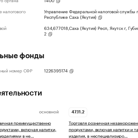
го органа
1400
 налогового
Управление Федеральной налоговой службы 
Республике Саха (Якутия)
вой
634,677018,Саха (Якутия) Респ, Якутск г, Губи
2
ьные фонды
нный номер СФР
1226395174
еятельности
47.11.2
ОСНОВНОЙ
ничная преимущественно
Торговля розничная незамороже
дуктами, включая напитки,
продуктами, включая напитки и 
изделиями в не…
изделия, в неспециализиро…