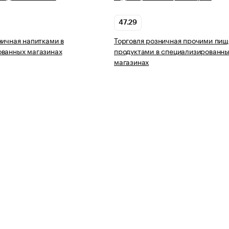
47.29
ничная напитками в
Торговля розничная прочими пи
ованных магазинах
продуктами в специализированн
магазинах