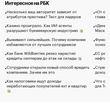
Интересное на РБК
Насколько ваш авторитет зависит от
«От спо
атрибутов престижа? Тест для лидеров
глава к
Казино проиграло. Как ИИ-агенты
«Деньги
разрушают букмекерскую индустрию
Маск в 
Выживают сильнейших. Почему компании
Функции
избавляются от лучших сотрудников
основ э
Как банк Wildberries резко нарастил
ЕС раз
кредиты селлерам до атак на склады
нефти —
Сотрудники открыли новый способ вредить
Стресс 
компаниям. Зачем им это
доходов
Как налоговики ищут доходы
Что обв
неработающих покупателей яхт и квартир
для Tel