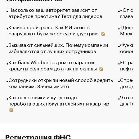
Насколько ваш авторитет зависит от
«От спо
атрибутов престижа? Тест для лидеров
глава к
Казино проиграло. Как ИИ-агенты
«Деньги
разрушают букмекерскую индустрию
Маск в 
Выживают сильнейших. Почему компании
Функции
избавляются от лучших сотрудников
основ э
Как банк Wildberries резко нарастил
ЕС раз
кредиты селлерам до атак на склады
нефти —
Сотрудники открыли новый способ вредить
Стресс 
компаниям. Зачем им это
доходов
Как налоговики ищут доходы
Что обв
неработающих покупателей яхт и квартир
для Tel
Регистрация ФНС