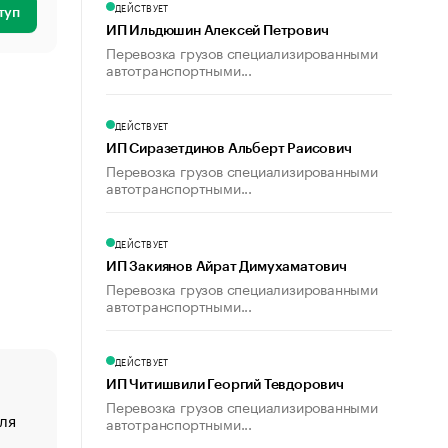
ДЕЙСТВУЕТ
туп
ИП Ильдюшин Алексей Петрович
Перевозка грузов специализированными
автотранспортными...
ДЕЙСТВУЕТ
ИП Сиразетдинов Альберт Раисович
Перевозка грузов специализированными
автотранспортными...
ДЕЙСТВУЕТ
ИП Закиянов Айрат Димухаматович
Перевозка грузов специализированными
автотранспортными...
ДЕЙСТВУЕТ
ИП Читишвили Георгий Тевдорович
Перевозка грузов специализированными
ля
«От спорта тело стареет иначе». Как живет глава ко
автотранспортными...
создавшей GTA