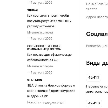
7 августа 2026
Наименование
органа
STUDYAI
Как составлять промт, чтобы
Адрес налого
получить результат с меньшим
расходом токенов
Мнение эксперта
Социал
7 августа 2026
Регистрацио
ООО «КОНСАЛТИНГОВАЯ
КОМПАНИЯ «ГИД ПО ГОЗ»
Как подтвердить фактическую
себестоимость в ГОЗ
Виды д
Мнение эксперта
7 августа 2026
49.41.1
SILA UNION
SILA Union на Невском форуме о
Перевозка гр
корпоративной архитектуре для
автотранспо
внедрения ИИ
Новость
7 августа 2026
49.41.3