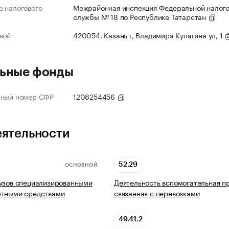
 налогового
Межрайонная инспекция Федеральной налог
службы № 18 по Республике Татарстан
вой
420054, Казань г, Владимира Кулагина ул, 1
ьные фонды
нный номер СФР
1208254456
еятельности
52.29
ОСНОВНОЙ
узов специализированными
Деятельность вспомогательная п
ртными средствами
связанная с перевозками
49.41.2