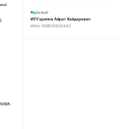
овой
ДЕЙСТВУЕТ
ИП Гарипов Айрат Хайдарович
ИНН: 165800633443
рочая,