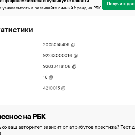
е профилем бизнеса и публикуйте новости
Получить дос
 узнаваемость и развивайте личный бренд на РБК
татистики
2005055409
92233000016
92633416106
16
4210015
есное на РБК
ко ваш авторитет зависит от атрибутов престижа? Тест д
в