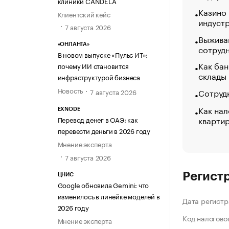
клиники CANDELA
Казино
Клиентский кейс
индуст
7 августа 2026
Выжива
«ОНЛАНТА»
сотруд
В новом выпуске «Пульс ИТ»:
Как бан
почему ИИ становится
склады
инфраструктурой бизнеса
Новость
Сотрудн
7 августа 2026
Как нал
EXNODE
кварти
Перевод денег в ОАЭ: как
перевести деньги в 2026 году
Мнение эксперта
7 августа 2026
Регист
ЦНИС
Google обновила Gemini: что
изменилось в линейке моделей в
Дата регистр
2026 году
Код налогово
Мнение эксперта