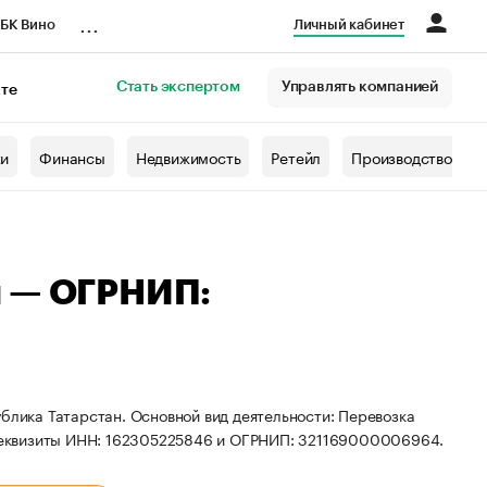
...
БК Вино
Личный кабинет
Стать экспертом
Управлять компанией
кте
азета
жи
Финансы
Недвижимость
Ретейл
Производство
ч — ОГРНИП:
ублика Татарстан. Основной вид деятельности: Перевозка
реквизиты ИНН: 162305225846 и ОГРНИП: 321169000006964.