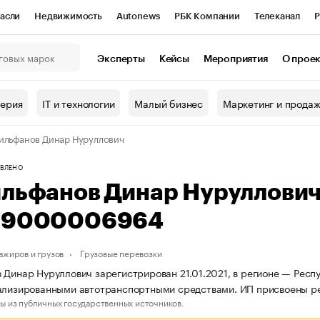
асли
Недвижимость
Autonews
РБК Компании
Телеканал
Р
К Курсы
РБК Life
Тренды
Визионеры
Национальные проекты
Эксперты
Кейсы
Мероприятия
О прое
онный клуб
Исследования
Кредитные рейтинги
Франшизы
Г
терия
IT и технологии
Малый бизнес
Маркетинг и прода
Проверка контрагентов
Политика
Экономика
Бизнес
ильфанов Динар Нуруллович
ы
ВЛЕНО
ильфанов Динар Нуруллови
69000006964
ажиров и грузов
Грузовые перевозки
 Динар Нуруллович зарегистрирован 21.01.2021, в регионе — Респ
иализированными автотранспортными средствами. ИП присвоены 
ы из публичных государственных источников.