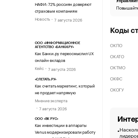
Управляйт
НАФИ: 72% россиян доверяют
Повышайте
страховым компаниям
Новость
7 августа 2026
Коды с
ООО «ИНФОРМАЦИОННОЕ
ОКПО
АГЕНТСТВО «БАНКИ.РУ»
Как Банки.ру переосмыслил UX
ОКАТО
онлайн-вкладов
ОКТМО
Кейс
7 августа 2026
ОКФС
«СЛЕТАТЬ.РУ»
Как считать маркетинг, который
ОКОГУ
не продает напрямую
Мнение эксперта
7 августа 2026
Интер
ООО «ВК РУС»
Как инвестиции в аппараты
Насколь
Venus модернизировали работу
лидеро