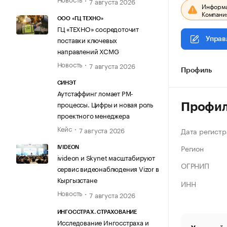
7 августа 2026
Информац
Компания
ООО «ГЦ ТЕХНО»
ГЦ «ТЕХНО» сосредоточит
поставки ключевых
Управ
направлений XCMG
Новость
7 августа 2026
Профиль
СИНЭТ
Аутстаффинг ломает PM-
процессы. Цифры и новая роль
Профи
проектного менеджера
Кейс
7 августа 2026
Дата регистр
Регион
IVIDEON
ivideon и Skynet масштабируют
ОГРНИП
сервис видеонаблюдения Vizor в
Кыргызстане
ИНН
Новость
7 августа 2026
ИНГОССТРАХ. СТРАХОВАНИЕ
Исследование Ингосстраха и