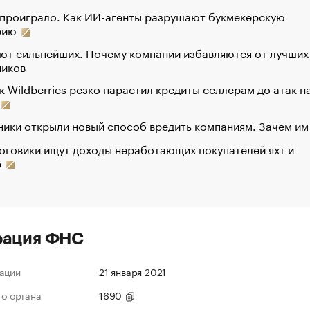
 проиграло. Как ИИ-агенты разрушают букмекерскую
рию
ют сильнейших. Почему компании избавляются от лучших
ников
к Wildberries резко нарастил кредиты селлерам до атак н
ики открыли новый способ вредить компаниям. Зачем им
оговики ищут доходы неработающих покупателей яхт и
р
рация ФНС
ации
21 января 2021
го органа
1690