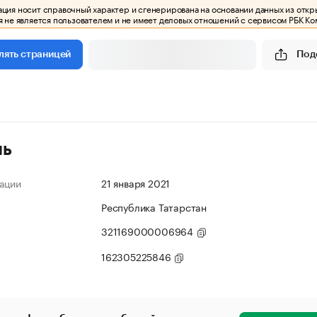
ия носит справочный характер и сгенерирована на основании данных из откр
 не является пользователем и не имеет деловых отношений с сервисом РБК Ко
Под
лять страницей
ль
ации
21 января 2021
Республика Татарстан
321169000006964
162305225846