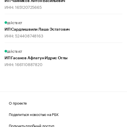
ИП Чайников Антон Васильевич
ИНН: 165120725665
ДЕЙСТВУЕТ
ИП Сардлишвили Лаша Эстатович
ИНН: 524408748163
ДЕЙСТВУЕТ
ИП Гасанов Афлатун Идрис Оглы
ИНН: 166110887820
О проекте
Поделиться новостью на РБК
Получить пробный доступ