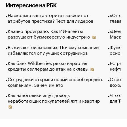
Интересное на РБК
Насколько ваш авторитет зависит от
«От спо
атрибутов престижа? Тест для лидеров
глава к
Казино проиграло. Как ИИ-агенты
«Деньги
разрушают букмекерскую индустрию
Маск в 
Выживают сильнейших. Почему компании
Функции
избавляются от лучших сотрудников
основ э
Как банк Wildberries резко нарастил
ЕС раз
кредиты селлерам до атак на склады
нефти —
Сотрудники открыли новый способ вредить
Стресс 
компаниям. Зачем им это
доходов
Как налоговики ищут доходы
Что обв
неработающих покупателей яхт и квартир
для Tel