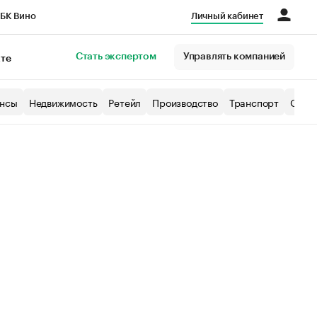
БК Вино
Личный кабинет
Город
Стать экспертом
Управлять компанией
кте
нсы
Недвижимость
Ретейл
Производство
Транспорт
Образ