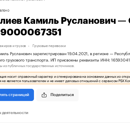
ВЛЕНО
алиев Камиль Русланович —
69000067351
ажиров и грузов
Грузовые перевозки
миль Русланович зарегистрирован 19.04.2021, в регионе — Республ
го грузового транспорта. ИП присвоены реквизиты ИНН: 1659304
ы из публичных государственных источников.
ия носит справочный характер и сгенерирована на основании данных из откр
 не является пользователем и не имеет деловых отношений с сервисом РБК Ко
Поделиться
лять страницей
 деятельности