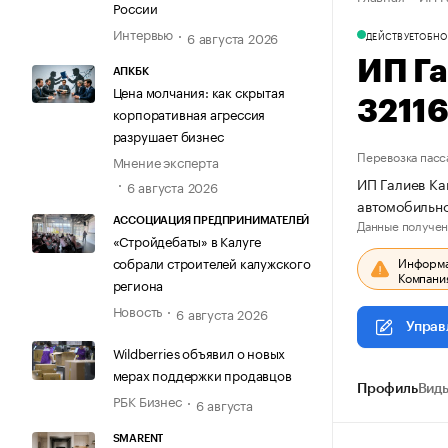
России
Интервью
6 августа 2026
ДЕЙСТВУЕТ
ОБНО
ИП Г
АПКБК
Цена молчания: как скрытая
3211
корпоративная агрессия
разрушает бизнес
Перевозка пасс
Мнение эксперта
ИП Галиев Ка
6 августа 2026
автомобильно
Данные получен
АССОЦИАЦИЯ ПРЕДПРИНИМАТЕЛЕЙ
«Стройдебаты» в Калуге
Информац
собрали строителей калужского
Компания
региона
Новость
6 августа 2026
Управ
Wildberries объявил о новых
мерах поддержки продавцов
Профиль
Виды
РБК Бизнес
6 августа
SMARENT