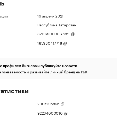
ль
ации
19 апреля 2021
Республика Татарстан
321169000067351
165930417718
е профилем бизнеса и публикуйте новости
 узнаваемость и развивайте личный бренд на РБК
татистики
2007295865
92234000010