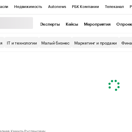
асли
Недвижимость
Autonews
РБК Компании
Телеканал
Р
К Курсы
РБК Life
Тренды
Визионеры
Национальные проекты
Эксперты
Кейсы
Мероприятия
О прое
уб
Исследования
Кредитные рейтинги
Франшизы
Газета
ия
IT и технологии
Малый бизнес
Маркетинг и продажи
Фина
Проверка контрагентов
Политика
Экономика
Бизнес
ы
алиев Камиль Русланович