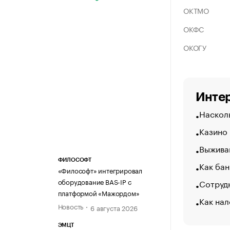
ОКТМО
ОКФС
ОКОГУ
Интер
Насколь
Казино
Выжива
ФИЛОСОФТ
Как бан
«Философт» интегрировал
оборудование BAS-IP с
Сотрудн
платформой «Мажордом»
Как нал
Новость
6 августа 2026
ЭМЦТ