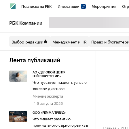
Подписка на РБК
Инвестиции
Мероприятия
Отр
Спорт
Школа управления РБК
РБК Образование
РБ
РБК Компании
Стиль
Крипто
РБК Бизнес-среда
Дискуссионный кл
Выбор редакции
Менеджмент и HR
Право и бухгалтер
Спецпроекты СПб
Конференции СПб
Спецпроекты
Технологии и медиа
Финансы
Рынок наличной валют
Лента публикаций
АО «ДЕЛОВОЙ ЦЕНТР
НЕЙРОХИРУРГИИ»
Что чувствует пациент, узнав о
тяжелом диагнозе
Мнение эксперта
6 августа 2026
ООО «РЕММА ТРЕЙД»
Что мешает развитию
премиального сырного рынка в
Главная
ИП Г