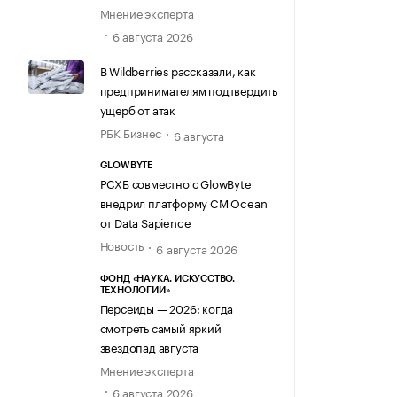
Мнение эксперта
6 августа 2026
В Wildberries рассказали, как
предпринимателям подтвердить
ущерб от атак
РБК Бизнес
6 августа
GLOWBYTE
РСХБ совместно с GlowByte
внедрил платформу CM Ocean
от Data Sapience
Новость
6 августа 2026
ФОНД «НАУКА. ИСКУССТВО.
ТЕХНОЛОГИИ»
Персеиды — 2026: когда
смотреть самый яркий
звездопад августа
Мнение эксперта
6 августа 2026