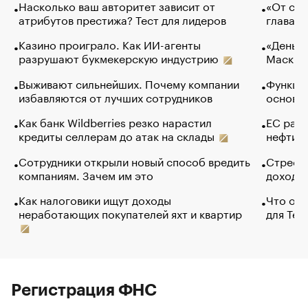
Насколько ваш авторитет зависит от
«От спо
атрибутов престижа? Тест для лидеров
глава к
Казино проиграло. Как ИИ-агенты
«Деньги
разрушают букмекерскую индустрию
Маск в 
Выживают сильнейших. Почему компании
Функции
избавляются от лучших сотрудников
основ э
Как банк Wildberries резко нарастил
ЕС раз
кредиты селлерам до атак на склады
нефти —
Сотрудники открыли новый способ вредить
Стресс 
компаниям. Зачем им это
доходов
Как налоговики ищут доходы
Что обв
неработающих покупателей яхт и квартир
для Tel
Регистрация ФНС