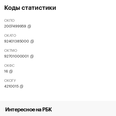
Коды статистики
ОКПО
2007499959
ОКАТО
92401385000
ОКТМО
92701000001
ОКФС
16
ОКОГУ
4210015
Интересное на РБК