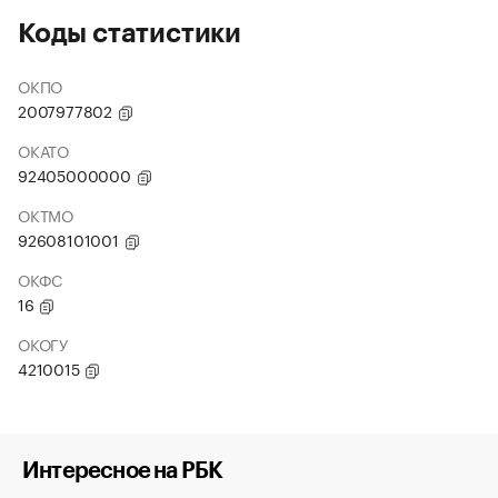
Коды статистики
ОКПО
2007977802
ОКАТО
92405000000
ОКТМО
92608101001
ОКФС
16
ОКОГУ
4210015
Интересное на РБК