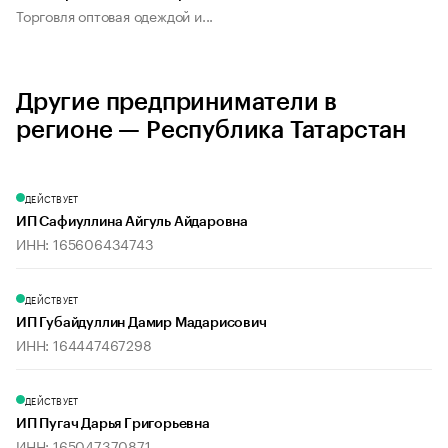
Торговля оптовая одеждой и...
Другие предприниматели в
регионе — Республика Татарстан
ДЕЙСТВУЕТ
ИП Сафиуллина Айгуль Айдаровна
ИНН: 165606434743
ДЕЙСТВУЕТ
ИП Губайдуллин Дамир Мадарисович
ИНН: 164447467298
ДЕЙСТВУЕТ
ИП Пугач Дарья Григорьевна
ИНН: 165047370871