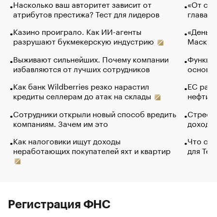
Насколько ваш авторитет зависит от
«От спо
атрибутов престижа? Тест для лидеров
глава к
Казино проиграло. Как ИИ-агенты
«Деньги
разрушают букмекерскую индустрию
Маск в 
Выживают сильнейших. Почему компании
Функции
избавляются от лучших сотрудников
основ э
Как банк Wildberries резко нарастил
ЕС раз
кредиты селлерам до атак на склады
нефти —
Сотрудники открыли новый способ вредить
Стресс 
компаниям. Зачем им это
доходов
Как налоговики ищут доходы
Что обв
неработающих покупателей яхт и квартир
для Tel
Регистрация ФНС