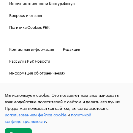
Источник отчетности Контур.Фокус
Вопросы и ответы
Политика Cookies РБК
Контактная информация
Редакция
Рассылка РБК Новости
Информация об ограничениях
Правовая информация
О соблюдении авторских прав
Мы используем cookie. Это позволяет нам анализировать
© АО «РОСБИЗНЕСКОНСАЛТИНГ»,
1995–2026.
Сообщения
и материалы информационного агентства «РБК»
взаимодействие посетителей с сайтом и делать его лучше.
(зарегистрировано Федеральной службой по надзору в сфере
Продолжая пользоваться сайтом, вы соглашаетесь с
связи, информационных технологий и массовых
использованием файлов cookie
и
политикой
коммуникаций (Роскомнадзор) 09.12.2015 за номером ИА
№ФС77-63848) сопровождаются пометкой «РБК». Отдельные
конфиденциальности
.
публикации могут содержать информацию,
не предназначенную для пользователей