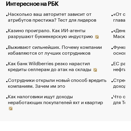
Интересное на РБК
Насколько ваш авторитет зависит от
«От спо
атрибутов престижа? Тест для лидеров
глава к
Казино проиграло. Как ИИ-агенты
«Деньги
разрушают букмекерскую индустрию
Маск в 
Выживают сильнейших. Почему компании
Функции
избавляются от лучших сотрудников
основ э
Как банк Wildberries резко нарастил
ЕС раз
кредиты селлерам до атак на склады
нефти —
Сотрудники открыли новый способ вредить
Стресс 
компаниям. Зачем им это
доходов
Как налоговики ищут доходы
Что обв
неработающих покупателей яхт и квартир
для Tel